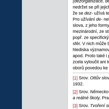
(dezorganizace, d
nedržet se při jeji
že se
dez-
užívá t
Pro užívání
de-
n
slova, z jeho formy
mezinárodní, ze st
popř. ze specifick
sfér. V nich může 
hlediska významové
apod. Proto také i
zcela vyloučit ani
oborů povedou ke s
[1]
Srov.
Ottův slo
1932.
[2]
Srov.
Německo-
a reálné školy,
Pra
[3]
Srov.
Tvoření s