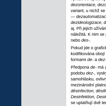
dezorientace, dez
variant, u nichž se
— dezautomatizace
dezideologizace, 
aj. Při jejich uží
náležitá. K nim se
nebo
des-.
Pokud jde o grafi
kodifikována obojí 
formami
de-
a
dez
Předpona
de-
má z
podobu
dez-,
vysky
samohlásku, ovlivn
mezinárodní platno
désinfection, désil
Desinfektion, Desin
se uplatňují dvě t