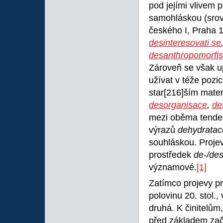
pod jejími vlivem 
samohláskou (srov
českého I, Praha
desinteresovati se
desanthropomorfi
Zároveň se však up
užívat v téže pozi
star
[216]ším mater
desorganisace
,
de
mezi oběma tenden
výrazů
dehydratac
souhláskou. Projev
prostředek
de-/de
významové.
[1]
Zatímco projevy pr
polovinu 20. stol.
druhá. K činitelům,
před základem zač