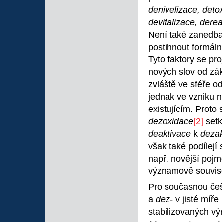
denivelizace, deto
devitalizace, dere
Není také zanedba
postihnout formáln
Tyto faktory se pr
nových slov od zá
zvláště ve sféře 
jednak ve vzniku n
existujícím. Proto s
dezoxidace
[2]
setk
deaktivace
k
deza
však také podílejí
např. novější poj
významově souvise
Pro současnou češ
a
dez-
v jisté míře
stabilizovaných v