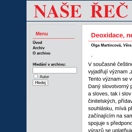
Menu
Deoxidace, n
Úvod
Olga Martincová, Věra
Archiv
O archivu
-
V současné češtině
Hledání v archivu:
vyjadřují význam ‚z
Autor
Tento význam se 
Daný slovotvorný p
a sloves, tak i sl
činitelských, příd
souhlásku, mívá 
začínajícím na sa
spojuje s předpo
výrazů se uplatňu