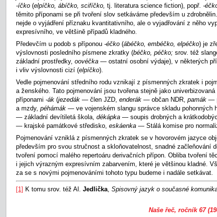
-íčko
(
elpíčko, ábíčko, scifíčko,
tj. literatura science fiction), popř.
-éčk
těmito příponami se při tvoření slov setkáváme především u zdrobněli
nejde o vyjádření příznaku kvantitativního, ale o vyjadřování z něho vy
expresívního, ve většině případů kladného.
Předevčím u podob s příponou
-éčko
(
ábéčko, embéčko, elpéčko
) je z
výslovnosti posledního písmene zkratky (
béčko, péčko;
srov. též slan
základní prostředky,
oovéčka
— ostatní osobní výdaje), v některých př
i vliv výslovnosti cizí (
elpíčko
).
Vedle pojmenování středního rodu vznikají z písmenných zkratek i po
a ženského. Tato pojmenování jsou tvořena stejně jako univerbizovan
příponami
-ák
(
jezedák
— člen JZD,
enderák
— občan NDR,
pamák
— 
a mzdy,
péhámák
— ve vojenském slangu správce skladu pohonných 
— základní devítiletá škola,
dékápka
— soupis drobných a krátkodobý
— krajské památkové středisko,
eskáenka
— Stálá komise pro normaliz
Pojmenování vzniklá z písmenných zkratek se v hovorovém jazyce objev
především pro svou stručnost a skloňovatelnost, snadné začleňování d
tvoření pomocí malého repertoáru derivačních přípon. Obliba tvoření t
i jejich výrazným expresívním zabarvením, které je většinou kladné. V
za se s novými pojmenováními tohoto typu budeme i nadále setkávat.
[1]
K tomu srov. též Al.
Jedlička
,
Spisovný jazyk o současné komunik
Naše řeč, ročník 67 (19