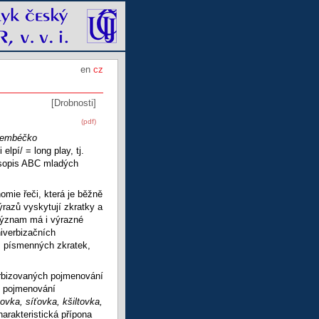
en
cz
[Drobnosti]
(pdf)
embéčko
elpí/ = long play, tj.
sopis ABC mladých
mie řeči, která je běžně
ýrazů vyskytují zkratky a
 význam má i výrazné
niverbizačních
z písmenných zkratek,
erbizovaných pojmenování
h pojmenování
ovka, síťovka, kšiltovka,
arakteristická přípona