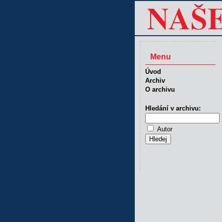
Menu
Úvod
Archiv
O archivu
Hledání v archivu:
Autor