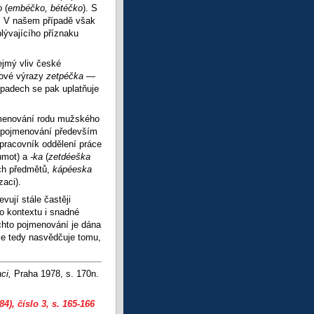
o
(
embéčko, bétéčko
).
S
n. V našem případě však
plývajícího příznaku
řejmý vliv české
gové výrazy
zetpéčka
—
ípadech se pak uplatňuje
jmenování rodu mužského
á pojmenování především
pracovník oddělení práce
hmot) a
-ka
(
zetdéeška
ch předmětů,
kápéeska
aci).
ují stále častěji
o kontextu i snadné
ěchto pojmenování je dána
še tedy nasvědčuje tomu,
aci,
Praha 1978, s. 170n.
84), číslo 3
, s. 165-166