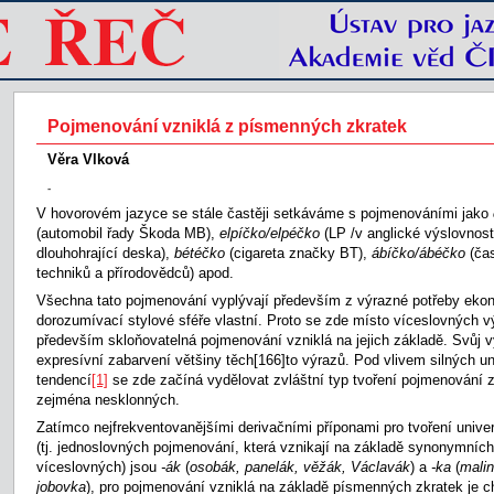
Pojmenování vzniklá z písmenných zkratek
Věra Vlková
-
V hovorovém jazyce se stále častěji setkáváme s pojmenováními jako
(automobil řady Škoda MB),
elpíčko/elpéčko
(LP /v
anglické výslovnosti 
dlouhohrající deska),
bétéčko
(cigareta značky BT),
ábíčko/ábéčko
(ča
techniků a přírodovědců) apod.
Všechna tato pojmenování vyplývají především z výrazné potřeby ekono
dorozumívací stylové sféře vlastní. Proto se zde místo víceslovných v
především skloňovatelná pojmenování vzniklá na jejich základě. Svůj
expresívní zabarvení většiny těch
[166]to výrazů. Pod vlivem silných u
tendencí
[1]
se zde začíná vydělovat zvláštní typ tvoření pojmenování 
zejména nesklonných.
Zatímco nejfrekventovanějšími derivačními příponami pro tvoření univ
(tj. jednoslovných pojmenování, která vznikají na základě synonymníc
víceslovných) jsou
-ák
(
osobák, panelák, věžák, Václavák
) a
-ka
(
malin
jobovka
), pro pojmenování vzniklá na základě písmenných zkratek je ch