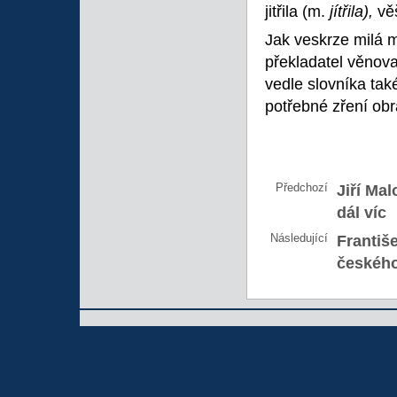
jitřila (m.
jítřila),
vě
Jak veskrze milá mo
překladatel věnoval
vedle slovníka tak
potřebné zření obr
Předchozí
Jiří Ma
dál víc
Následující
Františ
českéh