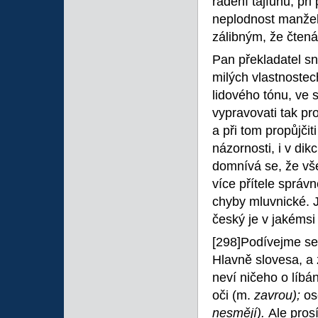
řádění tajfunu, př
neplodnost manžel
zálibným, že čtená
Pan překladatel sn
milých vlastnostec
lidového tónu, ve 
vypravovati tak pr
a při tom propůjči
názornosti, i v dik
domnívá se, že vš
více přítele správn
chyby mluvnické. J
český je v jakém
[298]Podívejme se,
Hlavně slovesa, a 
neví ničeho o líbá
oči (m.
zavrou);
os
nesmějí).
Ale pros