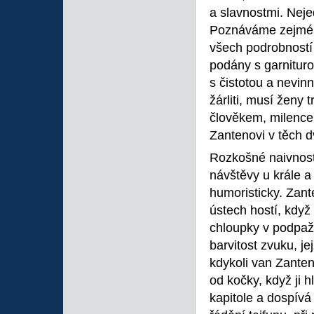
a slavnostmi. Neje
Poznáváme zejména
všech podrobností 
podány s garniturou
s čistotou a nevinn
žárliti, musí ženy 
člověkem, milence
Zantenovi v těch d
Rozkošné naivnosti
návštěvy u krále a
humoristicky. Zant
ústech hostí, když 
chloupky v podpaží
barvitost zvuku, je
kdykoli van Zanten 
od kočky, když ji h
kapitole a dospívá