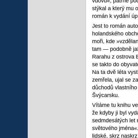
vdovu«, patrně pod
stýkal a který mu 
román k vydání úp
Jest to román aut
holandského obcho
moři, kde »vzdělan
tam — podobně jak
Rarahu z ostrova 
se takto do obyvat
Na ta dvě léta vyst
zemřela, ujal se z
důchodů vlastního 
Švýcarsku.
Vítáme tu knihu ve
že kdyby ji byl vyd
sedmdesátých let 
světového jména«. 
lidské, skrz nask