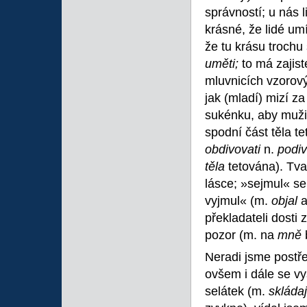
správností; u nás l
krásné, že lidé um
že tu krásu troch
uměti;
to má zajis
mluvnicích vzorový
jak (mladí) mizí z
sukénku, aby muži 
spodní část těla t
obdivovati
n.
podiv
těla
tetována). Tvar
lásce; »sejmul« se
vyjmul« (m.
objal
překladateli dosti
pozor (m. na
mně
Neradi jsme postře
ovšem i dále se vys
selátek (m.
skládaj