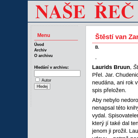
Menu
Štěstí van Z
Úvod
B.
Archiv
O archivu
-
Laurids Bruun
,
Š
Hledání v archivu:
Přel. Jar. Chudeni
Autor
neudána, ani rok v
spis přeložen.
Aby nebylo nedoro
nenapsal této knihy
vydal. Spisovatele
který jí také dal t
jenom ji prožil. L