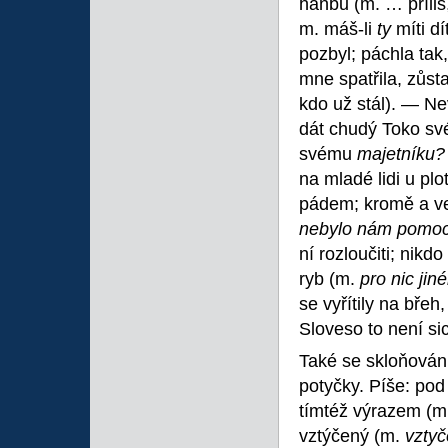
hanbu (m. … příliš
m. máš-li
ty
míti d
pozbyl; páchla tak
mne spatřila, zůsta
kdo už stál). — Ne
dát chudý Toko sv
svému
majetníku
na mladé lidi u pl
pádem; kromě a ve
nebylo nám pomoc
ní rozloučiti; nik
ryb (m.
pro nic jin
se vyřítily na břeh
Sloveso to není si
Také se skloňování
potyčky. Píše: po
tímtéž výrazem (m
vztýčený (m.
vzty