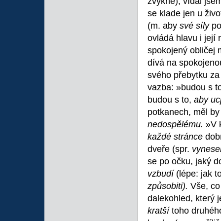
zvykne), vídal jse
se klade jen u živ
(m. aby
své síly
po
ovládá hlavu i jej
spokojený obličej 
dívá na spokojenou
svého přebytku za
vazba: »budou s to
budou s to,
aby uc
potkanech, měl by 
nedospělému.
»V 
každé stránce
dobr
dveře (spr.
vynese
se po očku, jaký d
vzbudí
(lépe: jak 
způsobiti).
Vše, co
dalekohled, který 
kratší
toho druhého