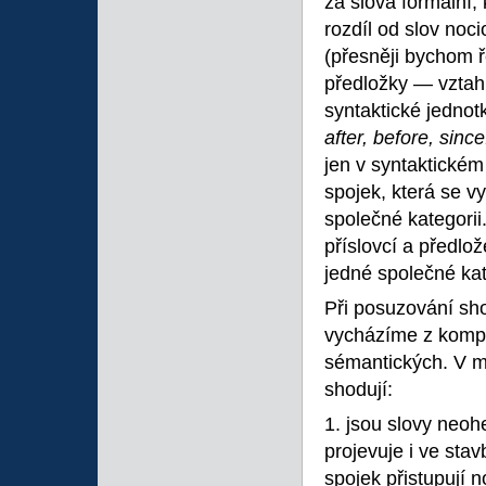
za slova formální, 
rozdíl od slov noc
(přesněji bychom ř
předložky — vztah,
syntaktické jednot
after, before, sinc
jen v syntaktickém
spojek, která se vy
společné kategorii
příslovcí a předlo
jedné společné kat
Při posuzování sh
vycházíme z komple
sémantických. V m
shodují:
1. jsou slovy neo
projevuje i ve sta
spojek přistupují 