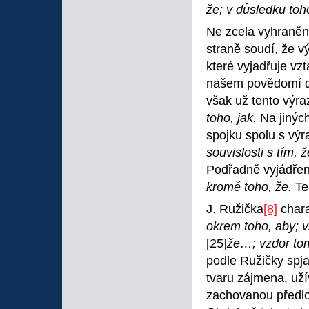
že; v důsledku toh
Ne zcela vyhraněn
straně soudí, že v
které vyjadřuje vz
našem povědomí do
však už tento výra
toho, jak.
Na jinýc
spojku spolu s vý
souvislosti s tím, 
Podřadně vyjádřený
kromě toho, že.
Te
J. Ružička
[8]
chara
okrem toho, aby; v
[25]
že…; vzdor to
podle Ružičky spj
tvaru zájmena, uží
zachovanou předl