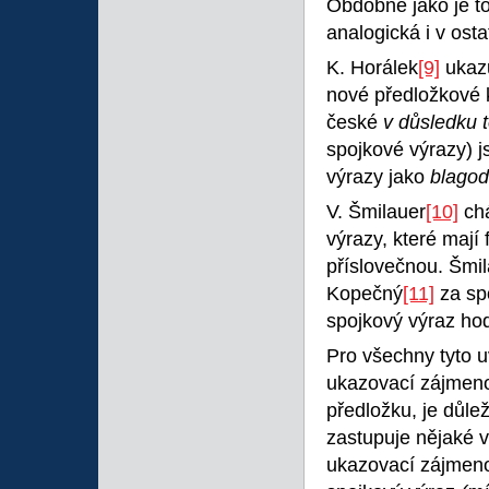
Obdobně jako je to
analogická i v ost
K. Horálek
[9]
ukazu
nové předložkové 
české
v důsledku 
spojkové výrazy) 
výrazy jako
blagod
V. Šmilauer
[10]
ch
výrazy, které mají
příslovečnou. Šmil
Kopečný
[11]
za sp
spojkový výraz hod
Pro všechny tyto u
ukazovací zájmeno.
předložku, je důle
zastupuje nějaké vy
ukazovací zájmen