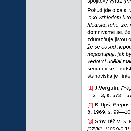
spojkový výraz
(mí
Pokud jde o další 
jako
vzhledem k to
hlediska toho, že;
domníváme se, že j
zdůrazňuje jistou ok
že se dosud nepoda
nepostupují, jak by
vedoucí udělal ma
sémantické opods
stanoviska je i int
[1]
J.
Verguin
,
Prép
—2—3, s. 573—57
[2]
B.
Iljiš
,
Preposi
8, 1969, s. 99—10
[3]
Srov. též V. S.
jazyke,
Moskva 19