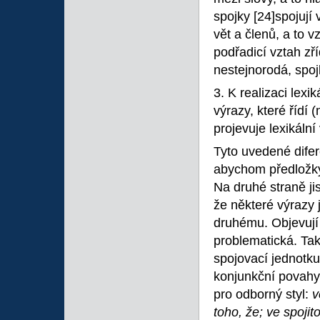
spojky
[24]spojují
vět a členů, a to v
podřadicí vztah zř
nestejnorodá, spoj
3. K realizaci lex
výrazy, které řídí 
projevuje lexikáln
Tyto uvedené difer
abychom předložky
Na druhé straně ji
že některé výrazy
druhému. Objevují 
problematická. Ta
spojovací jednotku
konjunkční povahy
pro odborný styl:
v
toho, že; ve spojit