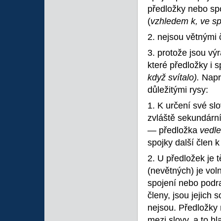
předložky nebo sp
(
vzhledem k, ve spo
2. nejsou větnými 
3. protože jsou vý
které předložky i s
když svítalo).
Napr
důležitými rysy:
1. K určení své sl
zvláště sekundární
— předložka
vedl
spojky další člen 
2. U předložek je 
(nevětných) je vol
spojení nebo podra
členy, jsou jejich
nejsou. Předložky
mezi slovy, a to h