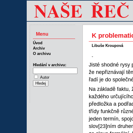
Menu
K problemati
Úvod
Libuše Kroupová
Archiv
O archivu
-
Jisté shodné rysy 
Hledání v archivu:
že nepřiznávají tě
Autor
řadí je do společn
Na základě faktu, 
každého určujícího
předložka a podřadi
třídy funkčně různé.
jeden termín, spoj
slov
[23]ním druhem