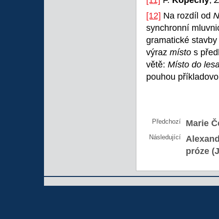
[12]
Na rozdíl od
N
synchronní mluvni
gramatické stavby 
výraz
místo
s před
větě:
Místo do les
pouhou příkladovo
Předchozí
Marie Č
Následující
Alexand
próze (J