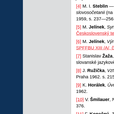
[4]
M. I.
Steblin
slovosočetanii
(na
1959, s. 237—256
[5]
M.
Jelínek
,
Syn
Československý te
[6]
M.
Jelínek
,
Výr
SPFFBU XIII /A/, 
[7]
Stanislav
Žaža
slovanské jazykov
[8]
J.
Ružička
,
Vzť
Praha 1962. s. 2
[9]
K.
Horálek
,
Úvo
1962.
[10]
V.
Šmilauer
,
376.
[11]
F.
Kopečný
,
Z