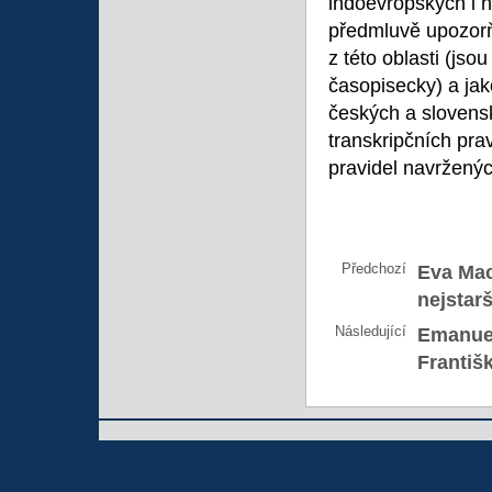
indoevropských i n
předmluvě upozorňu
z této oblasti (jso
časopisecky) a ja
českých a slovens
transkripčních pra
pravidel navržený
Předchozí
Eva Ma
nejstar
Následující
Emanuel
Františ