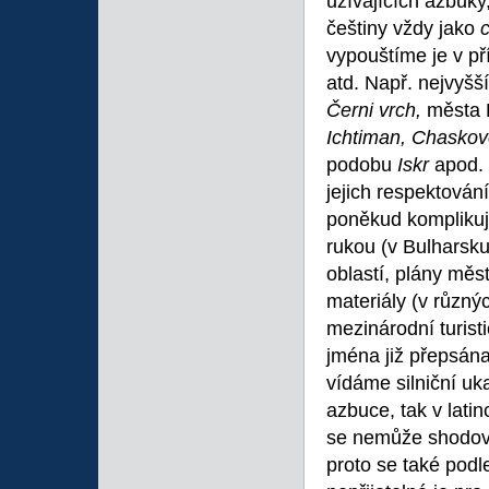
užívajících azbuky
češtiny vždy jako
vypouštíme je v př
atd. Např. nejvyšš
Černi vrch,
města 
Ichtiman, Chaskov
podobu
Iskr
apod. 
jejich respektován
poněkud komplikuj
rukou (v Bulharsk
oblastí, plány měs
materiály (v různýc
mezinárodní turist
jména již přepsána
vídáme silniční uk
azbuce, tak v lati
se nemůže shodovat
proto se také podl