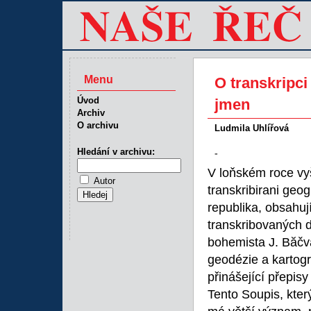
Menu
O transkripc
Úvod
jmen
Archiv
O archivu
Ludmila Uhlířová
Hledání v archivu:
-
V loňském roce vyš
Autor
transkribirani geo
republika, obsah
transkribovaných d
bohemista J. Băčva
geodézie a kartogra
přinášející přepi
Tento Soupis, kter