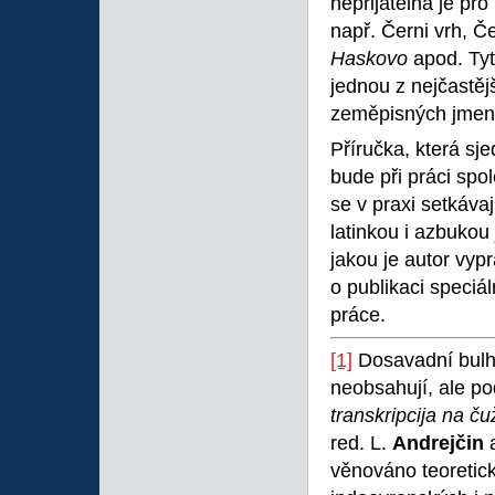
nepřijatelná je pr
např. Černi vrh, Č
Haskovo
apod. Ty
jednou z nejčastěj
zeměpisných jmen
Příručka, která s
bude při práci sp
se v praxi setkáv
latinkou i azbukou 
jakou je autor vypr
o publikaci speciá
práce.
[1]
Dosavadní bulha
neobsahují, ale p
transkripcija na ču
red. L.
Andrejčin
věnováno teoretick