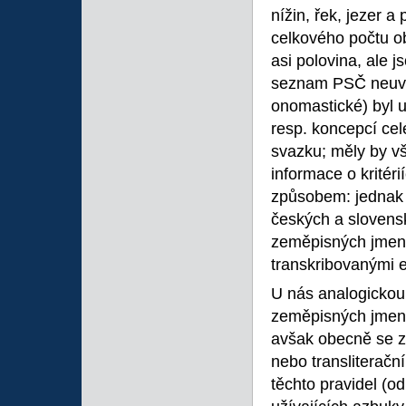
nížin, řek, jezer 
celkového počtu ob
asi polovina, ale 
seznam PSČ neuvá
onomastické) byl 
resp. koncepcí cel
svazku; měly by v
informace o krité
způsobem: jednak
českých a sloven
zeměpisných jmen 
transkribovanými e
U nás analogickou
zeměpisných jmen 
avšak obecně se z
nebo transliteračn
těchto pravidel (od