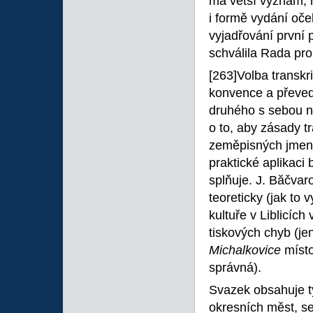
má větší význam, 
i formě vydání oče
vyjadřování první p
schválila Rada pro 
[263]Volba transkri
konvence a převed
druhého s sebou ne
o to, aby zásady tr
zeměpisných jmen 
praktické aplikaci
splňuje. J. Băčvar
teoreticky (jak to 
kultuře v Liblicíc
tiskových chyb (j
Michalkovice
míst
správná).
Svazek obsahuje 
okresních měst, s