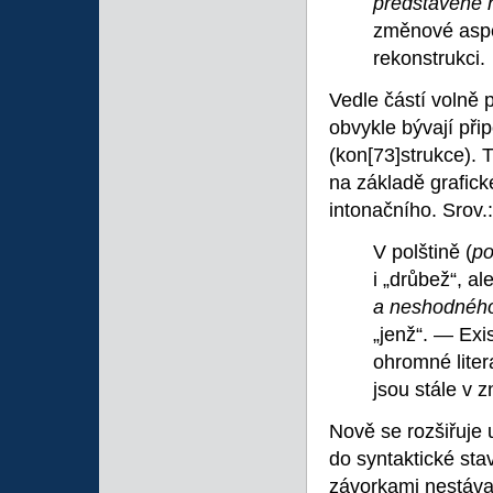
představené 
změnové aspe
rekonstrukci.
Vedle částí volně p
obvykle bývají přip
(kon
[73]strukce). 
na základě grafick
intonačního. Srov.:
V polštině (
po
i „drůbež“, a
a neshodnéh
„jenž“. — Ex
ohromné liter
jsou stále v 
Nově se rozšiřuje 
do syntaktické sta
závorkami nestávaj