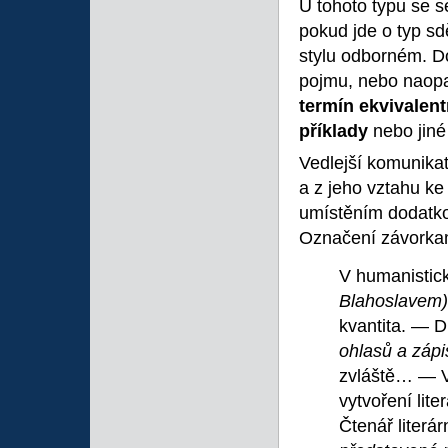
U tohoto typu se s
pokud jde o typ s
stylu odborném. D
pojmu, nebo nao
termín
ekvivalent
příklady
nebo jiné
Vedlejší komunikat
a z jeho vztahu ke
umístěním dodatko
Označení závorkam
V humanistic
Blahoslavem
kvantita. — 
ohlasů a záp
zvláště… — V
vytvoření lit
Čtenář literár