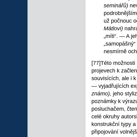
seminářů)
ne
podrobnějším
už počnouc o
Mátlovi)
nahra
„míti“. — A j
„samopášný“
nesmírně och
[77]Této možnosti 
projevech k začle
souvisících, ale i 
— vyjadřujících ex
známo),
jeho styl
poznámky k výra
posluchačem, čt
celé okruhy autors
konstrukční typy a
připojování voln