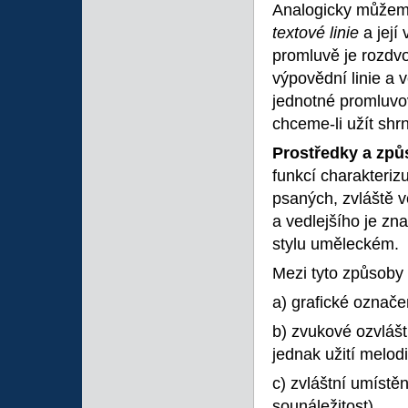
Analogicky můžem
textové linie
a její
promluvě je rozdv
výpovědní linie a v
jednotné promluvov
chceme-li užít shr
Prostředky
a
způ
funkcí charakteriz
psaných, zvláště v
a vedlejšího je zna
stylu uměleckém.
Mezi tyto způsoby 
a) grafické označ
b) zvukové ozvlášt
jednak užití melodi
c) zvláštní umístěn
sounáležitost),