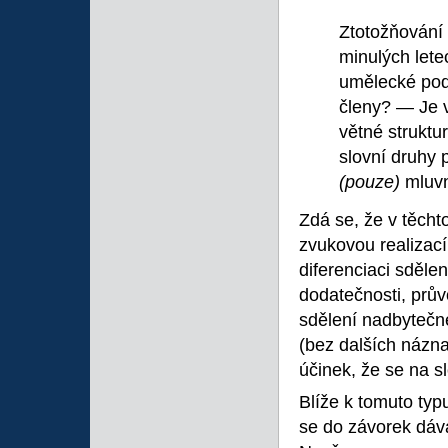
Ztotožňování
minulých lete
umělecké pods
členy? — Je 
větné struktur
slovní druhy
(pouze)
mluv
Zdá se, že v těchto
zvukovou realizací
diferenciaci sděle
dodatečnosti, prův
sdělení nadbytečn
(bez dalších názna
účinek, že se na s
Blíže k tomuto typ
se do závorek dáv