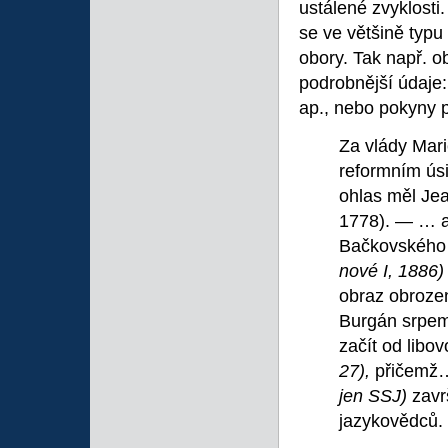
ustálené zvyklosti.
se ve většině typu
obory. Tak např. o
podrobnější údaje: 
ap., nebo pokyny p
Za vlády Mar
reformním úsi
ohlas měl J
1778). — … a
Bačkovskéh
nové I, 1886
obraz obrozen
Burgán srpe
začít od libo
27),
přičemž…
jen SSJ)
zavr
jazykovědců.