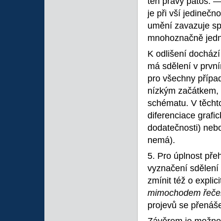
ten pravý patos. 
je při vší jedineč
umění zavazuje sp
mnohoznačně jedn
K odlišení dochází 
má sdělení v první
pro všechny případ
nízkým začátkem, 
schématu. V těchto
diferenciace grafi
dodatečnosti) neb
nemá).
5. Pro úplnost př
vyznačení sdělení 
zmínit též o explic
mimochodem řečeno
projevů se přenáše