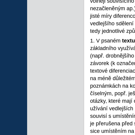
volněji souvisícíh
nezačleněným ap.).
jisté míry diferenc
vedlejšího sdělení
tedy jednotlivé způ
1. V psaném
textu
základního využívá
(např. drobnějšíh
závorek (k označen
textové diferencia
na méně důležitém 
poznámkách na kon
číselným, popř. j
otázky, které mají
užívání vedlejších
souvisí s umístění
je přerušena před
sice umístěním na