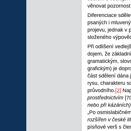
věnovat pozornost
Diferenciace sděle
psaných i mluvenýc
projevu, jednak v
složeného výpověd
Při odlišení vedlej
dojem, že základn
gramatickým, slov
grafickým) je dop
část sdělení dána 
rysu, charakteru
průvodního.
[2]
Např
prostřednictvím
[7
nebo při kázáních
„Po osmislabičném
rozšířen v české li
písňové verš s čl