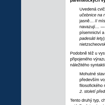
parentetických
v
Uvedená cvi
učebnice na n
jasně… // mís
navazují… — 
písemnictví 
padesáti lety
nietzscheovs
Podobně též u vysv
připojeného výraz
náležitého syntakt
Mohutné stav
především vo
filosofického
2. století před
Tento druhý typ, c