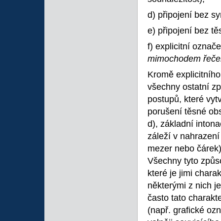
d) připojení bez s
e) připojení bez t
f) explicitní označ
mimochodem řeč
Kromě explicitního
všechny ostatní z
postupů, které vytv
porušení těsné obs
d), základní intona
záleží v nahrazení
mezer nebo čárek) 
Všechny tyto způ
které je jimi char
některými z nich je
často tato charak
(např. grafické oz