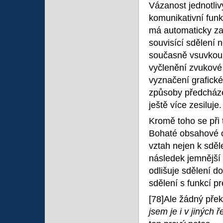
Vázanost jednotlivý
komunikativní funk
má automaticky za
souvisící sdělení
současně vsuvkou s
vyčlenění zvukové
vyznačení grafick
způsoby předcháze
ještě více zesiluje.
Kromě toho se při 
Bohaté obsahové o
vztah nejen k sděl
následek jemnější d
odlišuje sdělení 
sdělení s funkcí pr
[78]Ale žádný přek
jsem je i v jiných 