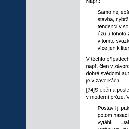
Např.:
Samo nejlepš
stavba, nýbr
tendencí v 
úzu u tohoto
v tomto svaz
více jen k lit
V těchto případech
např. člen v závor
dobré svědomí auto
je v závorkách.
[74]S oběma posle
v moderní próze. V
Postavil ji pa
potom nasadi
vytáhl. — „Ja