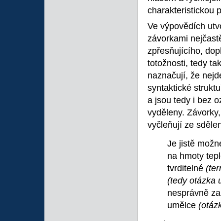
charakteristickou
Ve výpovědích utvo
závorkami nejčastě
zpřesňujícího, dop
totožnosti, tedy t
naznačují, že nejde
syntaktické strukt
a jsou tedy i bez
vyděleny. Závorky,
vyčleňují ze sděle
Je jistě možn
na hmoty tep
tvrditelné
(te
(tedy otázka
nesprávně za
umělce
(otáz