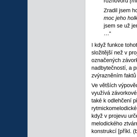
rozhovoru
(m
Zradil jsem h
moc jeho hol
jsem se už je
…“
I když funkce toho
složitější než v pr
označených závork
nadbytečností, a p
zvýrazněním faktů
Ve větších výpově
využívá závorkovéh
také k odlehčení p
rytmickomelodickému
když v projevu urč
melodického ztvárn
konstrukcí [příkl. (b