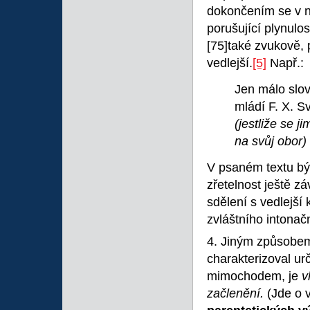
dokončením se v ně
porušující plynulo
[75]také zvukově, 
vedlejší.
[5]
Např.:
Jen málo slo
mládí F. X. 
(jestliže se 
na svůj obor)
V psaném textu býv
zřetelnost ještě zá
sdělení s vedlejší
zvláštního intonačn
4. Jiným způsobem
charakterizoval urč
mimochodem, je
v
začlenění.
(Jde o 