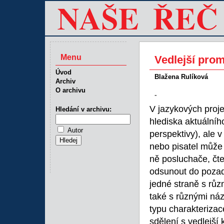
Menu
Vedlejší prom
Úvod
Blažena Rulíková
Archiv
O archivu
-
V jazykových proje
Hledání v archivu:
hlediska aktuálníh
Autor
perspektivy), ale v
nebo pisatel může 
ně posluchače, čt
odsunout do pozad
jedné straně s rů
také s různými náz
typu charakterizace
sdělení s vedlejší