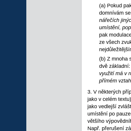
(a) Pokud pak
domnívám se,
nářečích jiný
umístění, pop
pak modulac
ze všech zvu
nejdůležitější
(b) Z mnoha s
dvě základní:
využití má v 
přímém vztah
3. V některých př
jako v celém textu
jako vedlejší zvláš
umístění po pauze 
většího výpovědníh
Např. přerušení zá