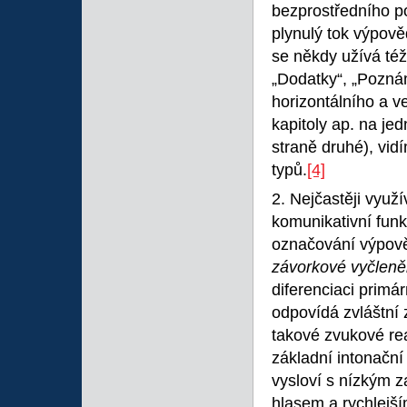
bezprostředního p
plynulý tok výpověd
se někdy užívá té
„Dodatky“, „Poznám
horizontálního a ve
kapitoly ap. na je
straně druhé), vid
typů.
[4]
2. Nejčastěji vyu
komunikativní funk
označování výpově
závorkové vyčleně
diferenciaci primá
odpovídá zvláštní
takové zvukové rea
základní intonačn
vysloví s nízkým z
hlasem a rychlejší