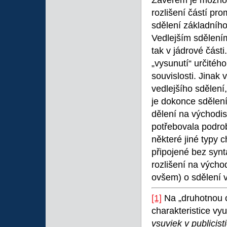
Závěrem je možno
rozlišení částí pr
sdělení základního
Vedlejším sdělení
tak v jádrové části
„vysunutí“ určitéh
souvislosti. Jinak
vedlejšího sdělení
je dokonce sdělení
dělení na východis
potřebovala podrob
některé jiné typy c
připojené bez synt
rozlišení na východ
ovšem) o sdělení v
[1]
Na „druhotnou o
charakteristice vyu
vsuviek v publicist