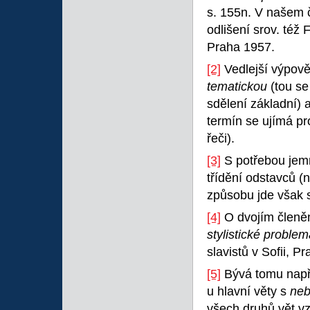
s. 155n. V našem č
odlišení srov. též 
Praha 1957.
[2]
Vedlejší výpově
tematickou
(tou se
sdělení základní) 
termín se ujímá pr
řeči).
[3]
S potřebou jemn
třídění odstavců (na
způsobu jde však s
[4]
O dvojím členěn
stylistické problem
slavistů v Sofii, P
[5]
Bývá tomu např.
u hlavní věty s
neb
všech druhů vět v