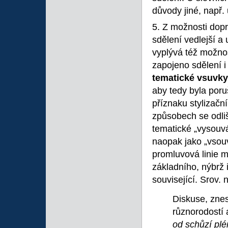
důvody jiné, např.
5. Z možnosti dopro
sdělení vedlejší a
vyplývá též možnos
zapojeno sdělení 
tematické
vsuvky
aby tedy byla por
příznaku stylizační
způsobech se odliš
tematické „vysouvá
naopak jako „vsouv
promluvová linie m
základního, nýbrž i
související. Srov. 
Diskuse, zne
různorodostí 
od schůzí plé