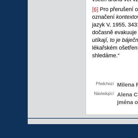
[6]
Pro přerušení o
označení
kontexto
jazyk V, 1955, 343:
dočasně evakuuje 
utíkají, to je báječ
lékařském ošetření
shledáme.“
Předchozí
Milena 
Následující
Alena C
jména o