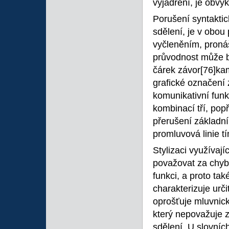
vyjádření, je obvy
Porušení syntaktic
sdělení, je v obo
vyčleněním, pronáš
průvodnost může b
čárek závor
[76]kam
grafické označení 
komunikativní funk
kombinací tří, popř
přerušení základní 
promluvová linie 
Stylizaci využívají
považovat za chyb
funkci, a proto ta
charakterizuje urč
oprošťuje mluvnic
který nepovažuje z
sdělení. U slovníc