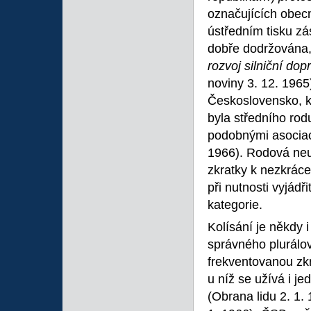
označujících obec
ústředním tisku z
dobře dodržována, 
rozvoj silniční 
noviny 3. 12. 1965
Československo, kt
byla středního rod
podobnými asocia
1966). Rodová neu
zkratky k nezkrá
při nutnosti vyjádř
kategorie.
Kolísání je někdy 
správného plurálov
frekventovanou zkr
u níž se užívá i je
(Obrana lidu 2. 1.