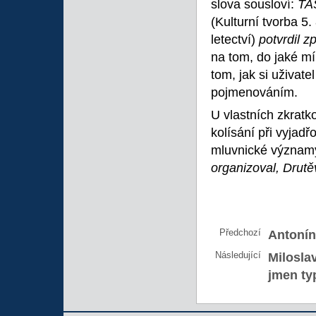
slova sousloví:
TA
(Kulturní tvorba 5.
letectví)
potvrdil z
na tom, do jaké mí
tom, jak si uživat
pojmenováním.
U vlastních zkratk
kolísání při vyjad
mluvnické významy
organizoval, Drutěv
Předchozí
Antonín
Následující
Milosla
jmen ty