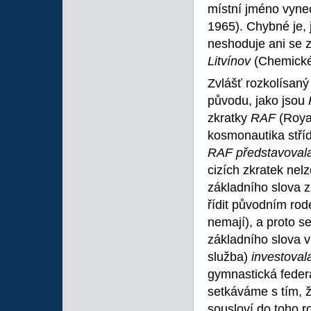
místní jméno vyn
1965). Chybné je, 
neshoduje ani se 
Litvínov
(Chemické
Zvlášť rozkolísaný
původu, jako jsou
zkratky
RAF
(Royal
kosmonautika stříd
RAF představova
cizích zkratek nelz
základního slova 
řídit původním ro
nemají), a proto s
základního slova 
služba)
investova
gymnastická fede
setkáváme s tím, 
sousloví do toho r