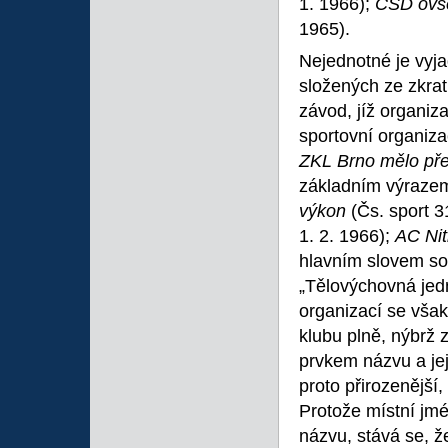
1. 1966);
ČSD ovš
1965).
Nejednotné je vyj
složených ze zkrat
závod, jíž organiza
sportovní organiz
ZKL Brno mělo př
základním výraze
výkon
(Čs. sport 3
1. 2. 1966);
AC Nitr
hlavním slovem sou
„Tělovýchovná jed
organizací se však
klubu plně, nýbrž 
prvkem názvu a jej
proto přirozenější
Protože místní jmé
názvu, stává se, ž