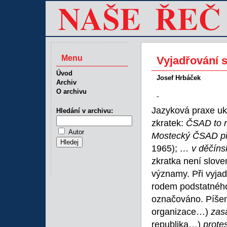
Menu
Vyjadřování 
Úvod
Josef Hrbáček
Archiv
O archivu
-
Jazyková praxe uka
Hledání v archivu:
zkratek:
ČSAD to n
Autor
Mostecký ČSAD při
1965);
… v děčín
zkratka není slov
významy. Při vyjad
rodem podstatného 
označováno. Píše
organizace…)
zas
republika…)
prote