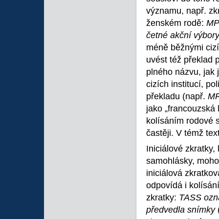
významu, např. zkr
ženském rodě:
MP
četné akční výbor
méně běžnými cizím
uvést též překlad 
plného názvu, jak 
cizích institucí, p
překladu (např.
M
jako „francouzská 
kolísáním rodové s
častěji. V témž te
Iniciálové zkratky,
samohlásky, moho
iniciálová zkratko
odpovídá i kolísán
zkratky:
TASS ozn
předvedla snímky