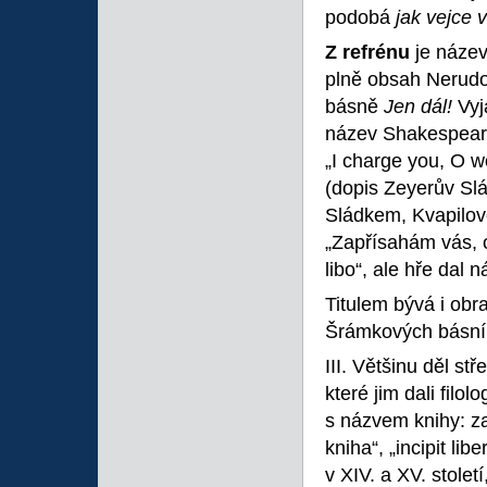
podobá
jak vejce v
Z refrénu
je náze
plně obsah Nerudo
básně
Jen dál!
Vyj
název Shakespea
„I charge you, O w
(dopis Zeyerův Sl
Sládkem, Kvapilovo
„Zapřísahám vás, ó
libo“, ale hře dal 
Titulem bývá i obra
Šrámkových básn
III. Většinu děl s
které jim dali filol
s názvem knihy: z
kniha“, „incipit li
v XIV. a XV. století