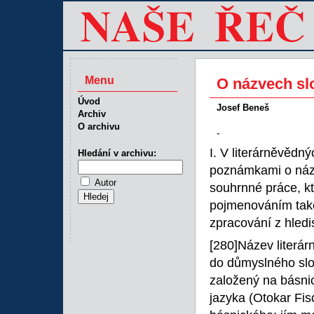
Menu
O názvech sl
Úvod
Josef Beneš
Archiv
O archivu
-
I. V literárněvědn
Hledání v archivu:
poznámkami o názve
Autor
souhrnné práce, kt
pojmenováním tako
zpracování z hledi
[280]Název literár
do důmyslného slov
založený na básnic
jazyka (Otokar Fis