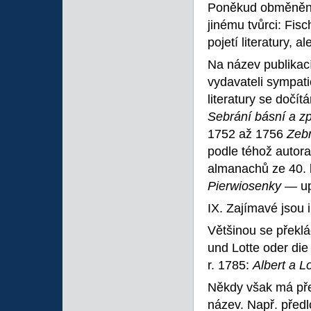
Poněkud obměněný
jinému tvůrci: Fis
pojetí literatury, a
Na název publikac
vydavateli sympat
literatury se doč
Sebrání básní a 
1752 až 1756
Zebr
podle téhož autora
almanachů ze 40. 
Pierwiosenky
— up
IX. Zajímavé jsou 
Většinou se překl
und Lotte oder die
r. 1785:
Albert a L
Někdy však má pře
název. Např. před