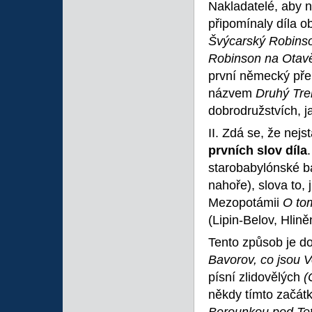
Nakladatelé, aby na
připomínaly díla 
Švýcarský Robinso
Robinson na Ota
první německý pře
názvem
Druhý Tre
dobrodružstvích, j
II. Zdá se, že nejs
prvních slov díla
starobabylónské bá
nahoře), slova to, 
Mezopotámii
O
to
(Lipin-Belov, Hlině
Tento způsob je d
Bavorov, co jsou 
písní zlidovělých
(
někdy tímto začát