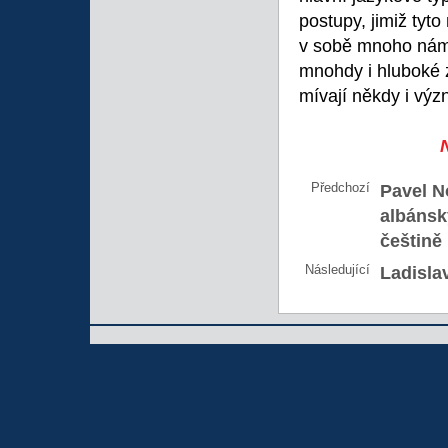
postupy, jimiž tyto
v sobě mnoho nám
mnohdy i hluboké 
mívají někdy i význ
Předchozí
Pavel N
albánsk
češtině
Následující
Ladisla