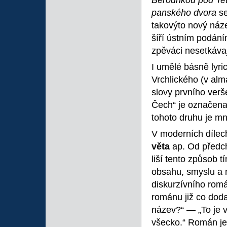
Berounkou pod T
panského dvora
s
takovýto nový název
šíří ústním podán
zpěváci nesetkávaj
I umělé básně lyri
Vrchlického (v a
slovy prvního verš
Čech“ je označen
tohoto druhu je m
V moderních dílec
věta
ap. Od předc
liší tento způsob 
obsahu, smyslu a 
diskurzívního ro
románu již co doda
název?“ — „To je v
všecko.“ Román je