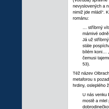
(Votruba) správně 
nevyslovených a ne
nimiž jde mládí“.
románu:
… stříbrný ví
mámivé odněk
Já už stříbrn
stále pospích
bílém koni… „
čemusi tajemn
53).
Též název Olbrac
metaforou s pozadí
hrdiny, osleplého 
U nás venku b
mostě a mlel 
dobrodinečkov