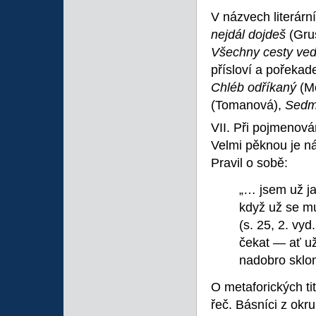
V názvech literární
nejdál dojdeš
(Gru
Všechny cesty ve
přísloví a pořekad
Chléb odříkaný
(M
(Tomanová),
Sedm
VII. Při pojmenován
Velmi pěknou je 
Pravil o sobě:
„… jsem už j
když už se mu
(s. 25, 2. vy
čekat — ať už
nadobro sklon
O metaforických ti
řeč. Básníci z ok