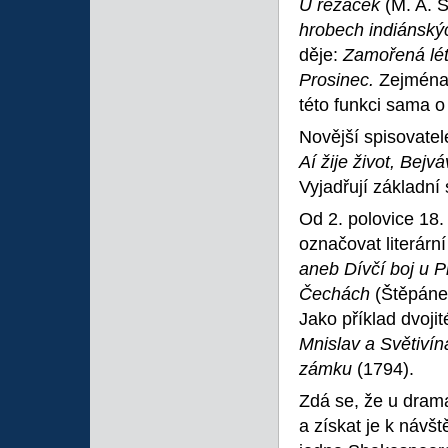
U řezaček
(M. A. 
hrobech indiánský
děje:
Zamořená lét
Prosinec.
Zejména
této funkci sama o
Novější spisovatel
Aí žije život, Bej
Vyjadřují základní 
Od 2. polovice 18. 
označovat literární
aneb Dívčí boj u 
Čechách
(Štěpáne
Jako příklad dvoj
Mnislav a Světiví
zámku
(1794).
Zdá se, že u dramat
a získat je k návš