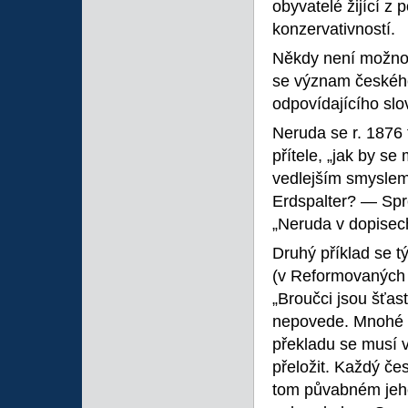
obyvatelé žijící z 
konzervativností.
Někdy není možno 
se význam českéh
odpovídajícího slov
Neruda se r. 1876
přítele, „jak by se
vedlejším smyslem
Erdspalter? — Spr
„Neruda v dopisech
Druhý příklad se 
(v Reformovaných li
„Broučci jsou šťas
nepovede. Mnohé č
překladu se musí v
přeložit. Každý če
tom půvabném jeho 