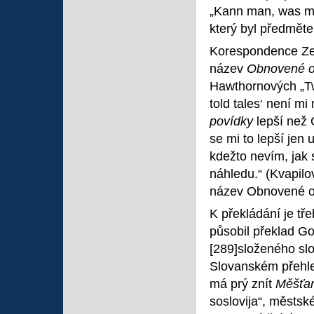
„Kann man, was man
který byl předmět
Korespondence Zey
název
Obnovené o
Hawthornových „Twi
told tales‘ není mi
povídky
lepší než
se mi to lepší jen 
kdežto nevím, jak 
náhledu.“ (Kvapilo
název Obnovené ob
K překládání je tř
působil překlad Go
[289]složeného sl
Slovanském přehled
má prý znít
Měšťa
soslovija“, městské