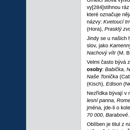
Umělci slova vytv
vy
[284]stihnou ráz
které označuje ně
názvy:
Kvetoucí t
(Hora),
Prasklý z
Jindy se u našich l
slov, jako
Kamenný
Nachový vítr
(M. B
Velmi často bývá z
osoby
:
Babička, N
Naše Tonička
(Cat
(Kisch),
Edison
(N
Nezřídka bývají v
lesní panna, Rome
jména, jde-li o kol
70 000, Barabov
Oblíben je titul z 