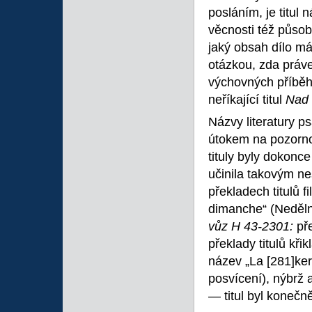
posláním, je titul
věcnosti též působ
jaký obsah dílo má.
otázkou, zda práv
výchovných příběhů
neříkající titul
Nad
Názvy literatury 
útokem na pozorno
tituly byly dokonce
učinila takovým n
překladech titulů f
dimanche“ (Neděln
vůz H 43-2301:
př
překlady titulů kř
název „La
[281]ke
posvícení), nýbrž a
— titul byl koneč