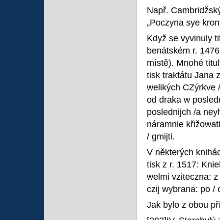
Např. Cambridžský 
„Poczyna sye krony
Když se vyvinuly ti
benátském r. 1476 —
místě). Mnohé titu
tisk traktátu Jana 
welikých CZýrkve /
od draka w posledn
poslednijch /a ney
náramnie křižowati.
/ gmijti.
V některých knihác
tisk z r. 1517: Kni
welmi vziteczna: z
czij wybrana: po / 
Jak bylo z obou pří