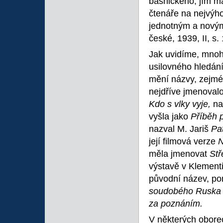
básnického; jím m
čtenáře na nejvýh
jednotným a novým 
české, 1939, II, s.
Jak uvidíme, mnoh
usilovného hledání
mění názvy, zejmé
nejdříve jmenoval
Kdo s vlky vyje,
na
vyšla jako
Příběh 
nazval M. Jariš
Pa
její filmová verze
N
měla jmenovat
Stř
výstavě v Klementi
původní název, p
soudobého Rusk
za poznáním.
V některých oborec