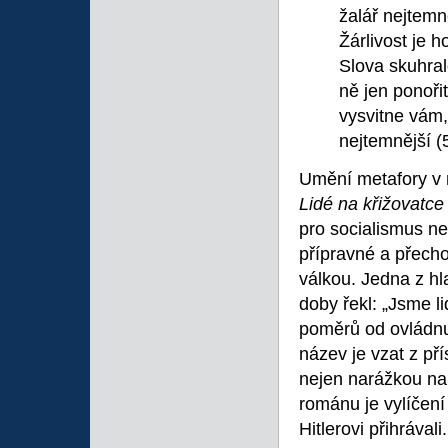
žalář nejtemn
Žárlivost je h
Slova skuhra
ně jen ponořit
vysvitne vám, 
nejtemnější (
Umění metafory v 
Lidé na křižovatc
pro socialismus ne
přípravné a přech
válkou. Jedna z h
doby řekl: „Jsme l
poměrů od ovládnu
název je vzat z pří
nejen narážkou na
románu je vylíčení 
Hitlerovi přihrávali.