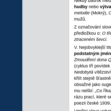
Někdy básník meta
hudby
nebo
výtva
melodie
(Mokrý),
mužů.
Z označování slove
předložkou o:
O tř
ztraceném ševci.
V. Nejobvyklejší t
podstatným jmé
Zmoudření dona Qu
(cyklus tří povíde
Nedobytá vítězstv
křtít stejně šťast
obsažné jako suges
mu nelíbí: „Co říka
rázu prací, které s
poezii české 1939, 