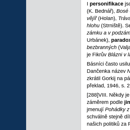
I
personifikace
js
(K. Bednář),
Bosé
vějíř
(Holan),
Tráv
hlohu
(Strniště). 
zámku a v podzám
Urbánek),
parado
bezbranných
(Valj
je Fikrův
Blázni v 
Básníci často usilu
Dančenka název
N
zkrátil Gorkij na p
překlad, 1946, s. 2
[288]VIII. Někdy 
záměrem podle
ji
jmenují
Pohádky z
schválně stejně dí
našich politiků za