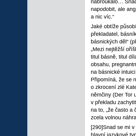
nabroukalo… Snad 
napodobit, ale ang
a nic víc.“
Jaké obtíže působ
překladatel, básní
básnických děl“ (p
„Mezi nejtěžší oří
titul básně, titul 
obsahu, pregnantní
na básnické intuic
Připomíná, že se 
o zkrocení zlé Kat
němčiny (Der Tor u
v překladu zachyti
na to, „že často a 
zcela volnou náhra
[290]Snad se mi v 
hlavní jazykové ty