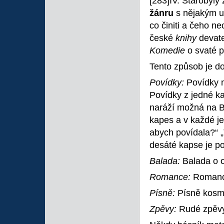
[283]IV. Starobylý 
žánru
s nějakým 
co činiti a čeho n
české
knihy
devate
Komedie
o svaté 
Tento způsob je do
Povídky:
Povídky m
Povídky z jedné k
naráží možná na B
kapes a v každé j
abych povídala?“ „
desáté kapse je p
Balada:
Balada o o
Romance:
Romance
Písně:
Písně kosmi
Zpěvy:
Rudé zpěvy