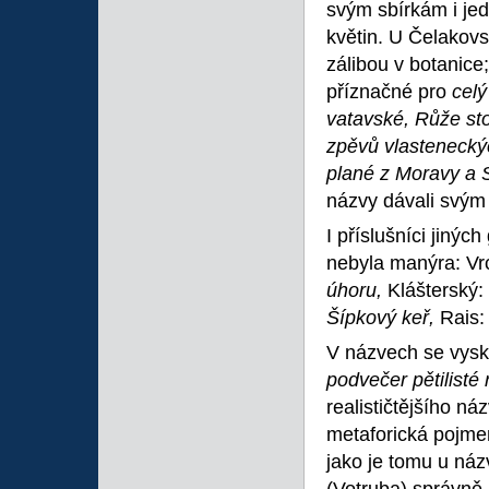
svým sbírkám i je
květin. U Čelakovs
zálibou v botanice
příznačné pro
cel
vatavské, Růže stol
zpěvů vlastenecký
plané z Moravy a 
názvy dávali svým b
I příslušníci jinýc
nebyla manýra: Vr
úhoru,
Klášterský:
Šípkový keř,
Rais
V názvech se vysky
podvečer pětilisté
realističtějšího ná
metaforická pojme
jako je tomu u ná