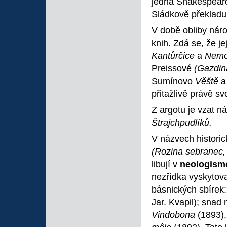
jedna Shakespear
Sládkově překlad
V době obliby náro
knih. Zdá se, že j
Kantůrčice
a
Nemo
Preissové
(Gazdin
Sumínovo
Věště
a
přitažlivě právě s
Z argotu je vzat 
Štrajchpudlíků.
V názvech histori
(Rozina sebranec,
libují v
neologism
nezřídka vyskytov
básnických sbírek
Jar. Kvapil); snad
Vindobona
(1893),