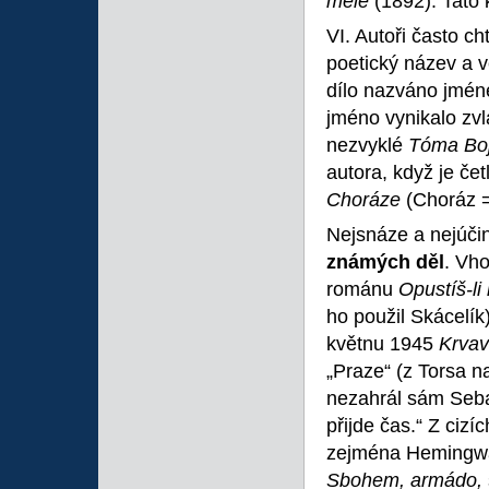
mêle
(1892). Tato
VI. Autoři často ch
poetický název a v
dílo nazváno jmén
jméno vynikalo zv
nezvyklé
Tóma Bo
autora, když je če
Choráze
(Choráz =
Nejsnáze a nejúčinn
známých děl
. Vho
románu
Opustíš-
ho použil Skácelí
květnu 1945
Krvav
„Praze“ (z Torsa n
nezahrál sám Sebas
přijde čas.“ Z cizí
zejména Hemingwa
Sbohem, armádo,