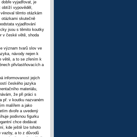
 dobře vyjadřovat, je
z obtíží vypověděl,
ků věnoval těmto otázkám
mi otázkami skutečně
 podstata vyjadřování
cky jsou s těmito koutky
or v české větě, shoda
 je význam tvarů slov ve
jazyka, návody nejen k
e větě, a to se zřením k
ménech přivlastňovacích a
 informovanost jejich
tostí českého jazyka
entačního materiálu,
ávám, že při práci s
na př. v koutku nazvaném
ým malířem a jako
řetím dvoře a uvedený
ihuje podivnou figurku
egantní chce dodávat
í, kde ještě lze tohoto
é vazby, a to z důvodů