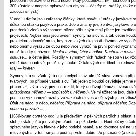
působení nesprávného tvaru nelze nikdy podceňovat. (Mimochodem p
300 zůstala v nadpise opisovačská chyba —
částky
m.
srážky
,
takže 
žádoucí smysl.)
V oddílu třetím jsou zařazeny články, které osvětlují otázky jazykové 
důležitou otázku jazykové praxe. Jde o známý jev, že dva jazykové pro
prostředků více) s významem blízce příbuzným mají přece jen rozdílno
projevech. Nejběžnější jsou ovšem synonyma slovní, a tak četné koutky
praktickou odpověď na to, kdy a za jakých okolností dáváme ve vyjadř
nebo onomu výrazu ze dvou nebo více výrazů na první pohled význam
na př. koutky s názvem
Nauka a věda
;
Obor a odbor
;
Kontrola a revise
diskuse…
a četné jiné. Rozdíly v synonymních řadách nejsou však vž
nýbrž často i citové, po př. stylistické. O takových rozdílech pojednáv
Máj
—
květen.
Synonymita se však týká nejen celých slov, ale též slovotvorných příp
tvarových, po případě vazeb slov. Tak jeden z koutků osvětluje jemné 
přípon
-ní
,
-ný
a
-ový
, jiný pak rozdíl, který dodávají témuž slovesu dv
(
přizpůsobit něčemu
—
uzpůsobit k něčemu
).
Velmi užitečné jsou dále 
postihují významové rozdíly ve vazbách sloves a dějových jmen:
Slou
Dbát na něco
,
o něco
,
něčeho
;
Příprava na něco
,
příprava něčeho
;
Doz
nebo na provoz?
a j.
[165]Novum čtvrtého oddílu je především v pěkných partiích z oblasti 
sloh je stále ještě jen velkým přáním a požadavkem. Není běžný u četn
spisovného jazyka hlavně v jeho podobě psané, a to dokonce ani ne u 
mluvených si v tom smyslu počínají velmi dobře. Je příznačné (a ukazuj