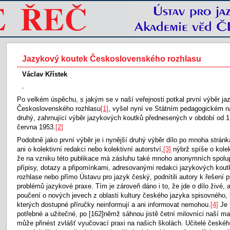
Jazykový koutek Československého rozhlasu
Václav Křístek
-
Po velkém úspěchu, s jakým se v naší veřejnosti potkal první výběr j
Československého rozhlasu
[1]
, vyšel nyní ve Státním pedagogickém na
druhý, zahrnující výběr jazykových koutků přednesených v období od 1
června 1953.
[2]
Podobně jako první výběr je i nynější druhý výběr dílo po mnoha stránk
ani o kolektivní redakci nebo kolektivní autorství,
[3]
nýbrž spíše o kole
že na vzniku této publikace má zásluhu také mnoho anonymních spolup
přípisy, dotazy a připomínkami, adresovanými redakci jazykových ko
rozhlase nebo přímo Ústavu pro jazyk český, podnítili autory k řešení p
problémů jazykové praxe. Tím je zároveň dáno i to, že jde o dílo živé, ak
poučení o nových jevech z oblasti kultury českého jazyka spisovného, k
kterých dostupné příručky neinformují a ani informovat nemohou.
[4]
Je 
potřebné a užitečné, po
[162]němž sáhnou jistě četní milovníci naší m
může přinést zvlášť vyučovací praxi na našich školách. Učitelé české