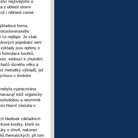
tví nejživějšího a
 z oblasti slovní
kož i některé cenné
výkladová forma,
 Československého
 co nejlépe. Je však
zykových pojednání není
 výklady jsou opřeny o
e formulace koutků,
ost, vedoucí k zhutnění,
sluchačů různého věku a
ní metodiky výkladů, jež
výchovu v širokém
 nebyla vypracována
navazují totiž organicky
dlouhodobou a nesmírně
oru hlavní zásluha o
ích hledisek základních
ykové koutky, které se
auky o slově, nakonec
uhů thematických; při tom