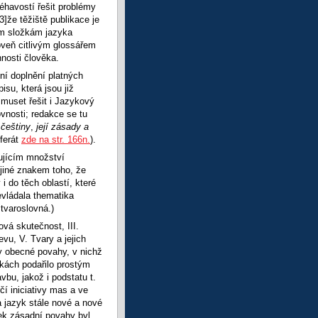
éhavostí řešit problémy
3]že těžiště publikace je
ším složkám jazyka
oveň citlivým glossářem
nosti člověka.
vní doplnění platných
su, která jsou již
muset řešit i Jazykový
vnosti; redakce se tu
češtiny
,
její zásady a
eferát
zde na str. 166n.
).
čujícím množství
 jiné znakem toho, že
 do těch oblastí, které
evládala thematika
 tvaroslovná.)
ová skutečnost, III.
vu, V. Tvary a jejich
ky obecné povahy, v nichž
nkách podařilo prostým
bu, jakož i podstatu t.
í iniciativy mas a ve
a jazyk stále nové a nové
ek zásadní povahy byl