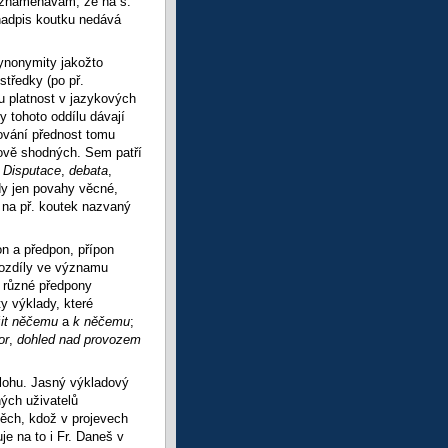
oznamenávám, že na s.
nadpis koutku nedává
synonymity jakožto
středky (po př.
u platnost v jazykových
 tohoto oddílu dávají
ování přednost tomu
ově shodných. Sem patří
;
Disputace
,
debata
,
dy jen povahy věcné,
á na př. koutek nazvaný
on a předpon, přípon
rozdíly ve významu
ě různé předpony
ty výklady, které
žit něčemu
a
k něčemu
;
or
,
dohled nad provozem
slohu. Jasný výkladový
ých uživatelů
těch, kdož v projevech
e na to i Fr. Daneš v