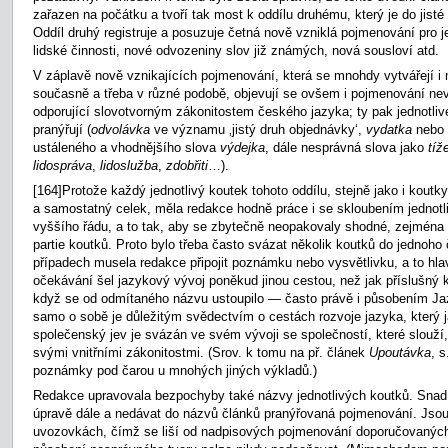
zařazen na počátku a tvoří tak most k oddílu druhému, který je do jisté
Oddíl druhý registruje a posuzuje četná nově vzniklá pojmenování pro j
lidské činnosti, nové odvozeniny slov již známých, nová sousloví atd.
V záplavě nově vznikajících pojmenování, která se mnohdy vytvářejí i 
současně a třeba v různé podobě, objevují se ovšem i pojmenování ne
odporující slovotvorným zákonitostem českého jazyka; ty pak jednotli
pranýřují (
odvolávka
ve významu ‚jistý druh objednávky‘,
vydatka
nebo
ustáleného a vhodnějšího slova
výdejka
,
dále nesprávná slova jako
tíž
lidospráva
,
lidoslužba
,
zdobřiti
…).
[164]Protože každý jednotlivý koutek tohoto oddílu, stejně jako i koutky
a samostatný celek, měla redakce hodně práce i se skloubením jednotl
vyššího řádu, a to tak, aby se zbytečně neopakovaly shodné, zejména
partie koutků. Proto bylo třeba často svázat několik koutků do jednoho
případech musela redakce připojit poznámku nebo vysvětlivku, a to hl
očekávání šel jazykový vývoj poněkud jinou cestou, než jak příslušný 
když se od odmítaného názvu ustoupilo — často právě i působením Ja
samo o sobě je důležitým svědectvím o cestách rozvoje jazyka, který j
společenský jev je svázán ve svém vývoji se společností, které slouží,
svými vnitřními zákonitostmi. (Srov. k tomu na př. článek
Upoutávka
,
s
poznámky pod čarou u mnohých jiných výkladů.)
Redakce upravovala bezpochyby také názvy jednotlivých koutků. Snad b
úpravě dále a nedávat do názvů článků pranýřovaná pojmenování. Jso
uvozovkách, čímž se liší od nadpisových pojmenování doporučovaných