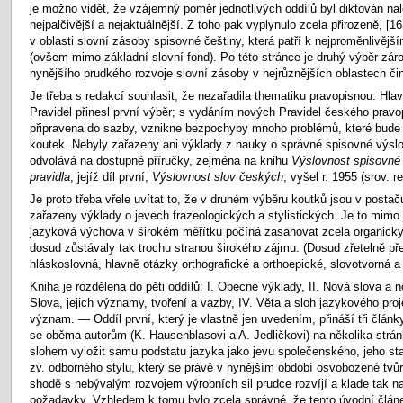
je možno vidět, že vzájemný poměr jednotlivých oddílů byl diktován nal
nejpalčivější a nejaktuálnější. Z toho pak vyplynulo zcela přirozeně,
[16
v oblasti slovní zásoby spisovné češtiny, která patří k nejproměnlivěj
(ovšem mimo základní slovní fond). Po této stránce je druhý výběr zár
nynějšího prudkého rozvoje slovní zásoby v nejrůznějších oblastech čin
Je třeba s redakcí souhlasit, že nezařadila thematiku pravopisnou. Hla
Pravidel přinesl první výběr; s vydáním nových Pravidel českého pravopi
připravena do sazby, vznikne bezpochyby mnoho problémů, které bude 
koutek. Nebyly zařazeny ani výklady z nauky o správné spisovné výslo
odvolává na dostupné příručky, zejména na knihu
Výslovnost spisovné 
pravidla
,
jejíž díl první,
Výslovnost slov českých
,
vyšel r. 1955 (srov. r
Je proto třeba vřele uvítat to, že v druhém výběru koutků jsou v posta
zařazeny výklady o jevech frazeologických a stylistických. Je to mimo
jazyková výchova v širokém měřítku počíná zasahovat zcela organicky i
dosud zůstávaly tak trochu stranou širokého zájmu. (Dosud zřetelně př
hláskoslovná, hlavně otázky orthografické a orthoepické, slovotvorná a
Kniha je rozdělena do pěti oddílů: I. Obecné výklady, II. Nová slova a n
Slova, jejich významy, tvoření a vazby, IV. Věta a sloh jazykového proje
význam. — Oddíl první, který je vlastně jen uvedením, přináší tři člán
se oběma autorům (K. Hausenblasovi a A. Jedličkovi) na několika strá
slohem vyložit samu podstatu jazyka jako jevu společenského, jeho stav
zv. odborného stylu, který se právě v nynějším období osvobozené tvůrč
shodě s nebývalým rozvojem výrobních sil prudce rozvíjí a klade tak n
požadavky. Vzhledem k tomu bylo zcela správné, že tento úvodní člán