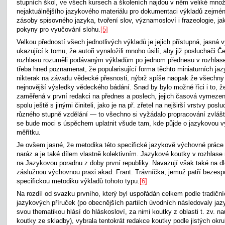
stupních škol, ve všech kursech a školeních najdou v něm veliké množs
nejaktuálnějšího jazykového materiálu pro dokumentaci výkladů zejména
zásoby spisovného jazyka, tvoření slov, významosloví i frazeologie, ja
pokyny pro vyučování slohu.
[5]
Velkou předností všech jednotlivých výkladů je jejich přístupná, jasná 
ukazující k tomu, že autoři vynaložili mnoho úsilí, aby již posluchači
rozhlasu rozuměli podávaným výkladům po jednom přednesu v rozhlase
třeba hned poznamenat, že popularisující forma těchto miniaturních ja
nikterak na závadu vědecké přesnosti, nýbrž spíše naopak že všechny
nejnovější výsledky vědeckého bádání. Snad by bylo možné říci i to, ž
zaměřená v první redakci na přednes a poslech, jejich časová vymezen
spolu ještě s jinými činiteli, jako je na př. zřetel na nejširší vrstvy po
různého stupně vzdělání — to všechno si vyžádalo propracování zvlášt
se bude moci s úspěchem uplatnit všude tam, kde půjde o jazykovou 
měřítku.
Je ovšem jasné, že metodika této specifické jazykově výchovné práce
naráz a je také dílem vlastně kolektivním. Jazykové koutky v rozhlase 
na Jazykovou poradnu z doby první republiky. Navazují však také na 
záslužnou výchovnou praxi akad. Frant. Trávníčka, jemuž patří bezesp
specifickou metodiku výkladů tohoto typu.
[6]
Na rozdíl od svazku prvního, který byl uspořádán celkem podle tradičn
jazykových příruček (po obecnějších partiích úvodních následovaly jaz
svou thematikou hlásí do hláskosloví, za nimi koutky z oblasti t. zv. n
koutky ze skladby), vybrala tentokrát redakce koutky podle jistých okr