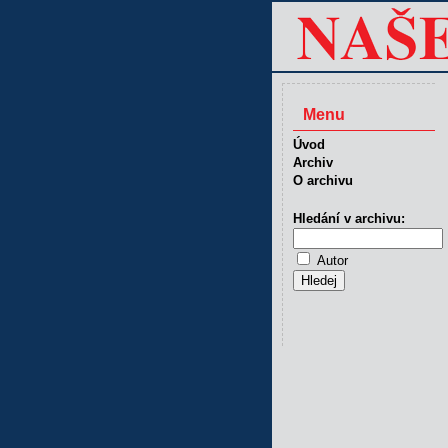
Menu
Úvod
Archiv
O archivu
Hledání v archivu:
Autor