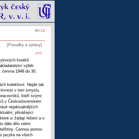
en
cz
[Posudky a zprávy]
(pdf)
azykových koutků
kladatelství výběr
. června 1948 do 30.
ách kolektivní. Nejde tak
ktivnost v tom smyslu,
racovníků, kteří svými
utků v Československém
rávě nejaktuálnějších
tuální, přinášející
teré si žádají řešení a o
to dále dílo velmi
ateřštiny. Cennou pomoc
ho jazyka na všech