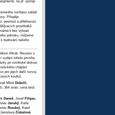
 nesprávně, na př.
spíšeji
venského rozhlasu zařadí
ovy. Přispěje
, pestrost a přiléhavost
166]vacích prostředků
jímáme-li bez výhrad
nského pokroku, můžeme
t k budování našeho
elkem třikrát. Recensi o
tí vydání tohoto prvního
ázky po sovětské diskusi
xistického chápání
 pro jejich další rozvoj.
kových koutků.
vali Miloš
Dokulil
,
5, 364 stran, cena brož.
šek
Daneš
, Josef
Filipec
,
islav
Janský
, Karla
oslav
Roudný
, Karel
 Jaroslava
Získalová
.