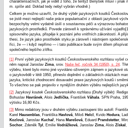
charakterisačních, jak je vidět z toho, že tentýž Benýšek mluví i jinak
m.
spíše
atd. Doklad tedy nebyl vybrán vhodně.)
Celkem je možno uzavřít, že druhý výběr jazykových koutků Českoslo
se jistě mezi nejlepší naše práce popularisační z oblasti jazykové vých
bezpochyby velmi vydatně úsilí o soustavnou péči a výrazovou bohatost
jazykových prostředků. Povede zároveň k správnému užívání vyjadřo
[
spisovného jazyka, přispěje k poznání jeho vnitřních zákonitostí. A při
thesi, že jazyk jako prostředek styku je zároveň i nástrojem společe
říci, že — i když nepřímo — i tato publikace bude svým dílem přispíva
společného lepšího zítřku.
[1]
První výběr jazykových koutků Československého rozhlasu
vyšel c
něm napsal Jaroslav
Zima
, srov.
Naše řeč, ročník 34 (1950), s. 24
. Tře
výběru, které bylo mimo jiné vyvoláno oživeným zájmem o jazykové ot
o jazykovědě v létě 1950, přineslo doplnění o základních otázkách mar
jazyka, kritické zhodnocení dosavadní praxe jazykových koutů i směrnice
To všechno se pak projevilo v nynějším druhém výběru nejlepších jazy
[2]
Jazykový koutek Československého rozhlasu (Druhý výběr).
Redigo
Bohuslav
Havránek
, Alois
Jedlička
, František
Váhala
. SPN Praha, 195
výtisku 16,80 Kčs.
[3]
Mimo redaktory jsou v druhém výběru zastoupeni tito autoři: Franti
Karel
Hausenblas
, Františka
Havlová
, Miloš
Helcl
, Kvido
Hodura
, Lad
Kozlová
, Jaroslav
Kuchař
, Hana
Marešová
, Eduard
Prandstetter
, Mir
Sochor
, Zdeněk
Tyl
, Emilie
Vodrážková
, Jaroslav
Zima
, Alois
Získal
,