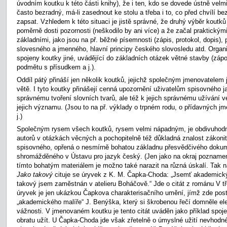
úvodním koutku k této části knihy), že i ten, kdo se dovede ústně velmi
často bezradný, má-li zasednout ke stolu a třeba i to, co před chvílí be
zapsat. Vzhledem k této situaci je jistě správné, že druhý výběr kout
poměrně dosti pozornosti (neškodilo by ani více) a že začal praktický
základními, jako jsou na př. běžné písemnosti (zápis, protokol, dopis),
slovesného a jmenného, hlavní principy českého slovosledu atd. Organi
spojeny koutky jiné, uvádějící do základních otázek větné stavby (záp
podmětu s přísudkem a j.).
Oddíl pátý přináší jen několik koutků, jejichž společným jmenovatelem
větě. I tyto koutky přinášejí cenná upozornění uživatelům spisovného 
správnému tvoření slovních tvarů, ale též k jejich správnému užívání v
jejich významu. (Jsou to na př. výklady o trpném rodu, o přídavných j
j.)
Společným rysem všech koutků, rysem velmi nápadným, je obdivuhodná
autorů v otázkách věcných a pochopitelně též důkladná znalost zákoni
spisovného, opřená o nesmírně bohatou základnu přesvědčivého dokum
shromážděného v Ústavu pro jazyk český. (Jen jako na okraj poznamen
tímto bohatým materiálem je možno také narazit na různá úskalí. Tak 
Jako takový
cituje se úryvek z K. M. Čapka-Choda: „Jsemť akademick
takový jsem zaměstnán v atelieru Boháčově.“ Jde o citát z románu V t
úryvek je jen ukázkou Čapkova charakterisačního umění, jímž zde post
„akademického malíře“ J. Benýška, který si škrobenou řečí domněle el
vážnosti. V jmenovaném koutku je tento citát uváděn jako příklad spojen
obratu užít. U Čapka-Choda jde však zřetelně o úmyslné užití nevhodn