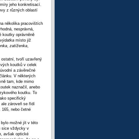
 míry jeho konkretisací.
evy z různých oblastí
na několika pracovištích
vhodná, nesprávná,
vé koutky oprávněně
výdatka
místo již
enka
,
zatíženka
,
 ostatní, tvoří uzavřený
ivých koutků v celek
 úvodní a závěrečné
 článku. V některých
avně tam, kde mimo
koutek naznačil, anebo
zykového koutku. To
ako specifický
 ale zároveň se řídí
. 165, nebo četné
ylo možné jít v této
u sice vždycky v
, avšak optické