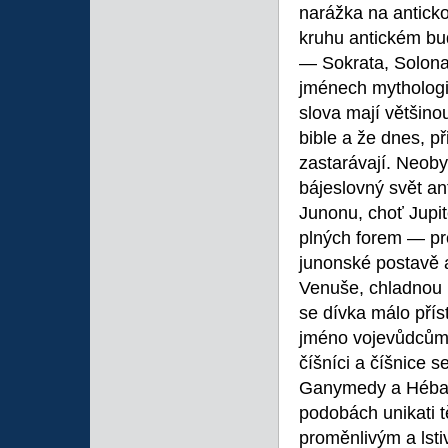
narážka na antick
kruhu antickém bud
— Sokrata, Solon
jménech mythologic
slova mají většino
bible a že dnes, p
zastarávají. Neob
bájeslovný svět an
Junonu, choť Jupit
plných forem — pro
junonské postavě 
Venuše, chladnou
se dívka málo pří
jméno vojevůdcům 
číšníci a číšnice 
Ganymedy a Hébami
podobách unikati tě
proměnlivým a lsti