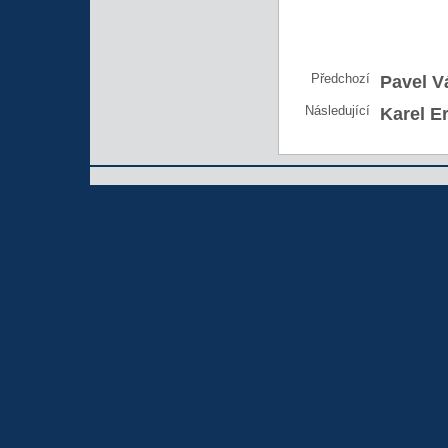
Předchozí
Pavel V
Následující
Karel E