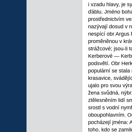
i vzadu hlavy, je 
ďáblu. Jméno boha
prostřednictvím ve
nazývají dosud v 
nespící obr Argus 
proměněnou v krávu
strážcové; jsou-li 
Kerberové — Kerbe
podsvětí. Obr Herk
populární se stala 
krasavice, sváděj
ujalo pro svou výr
žena svůdná, nýbrž
ztělesněním lidí s
srostl s vodní nym
oboupohlavním. Od 
pocházejí jména: A
toho, kdo se zamil