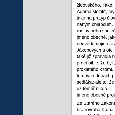
židovského. Také, 
Adama složiti“, my
jako na pratyp čl
nahým chlapcům. 
rodiny nebo společ
jméno obecné, jak
neuvědomujíce si a
Jákobových a otci 
také již zpravidl
praví bible, že b
prokletého k tomu,
temných dobách p
sedláka; ale to, ž
už téměř nikdo. —
jméno obecné proj
Ze Starého Zákona
bratrovraha Kaina, 