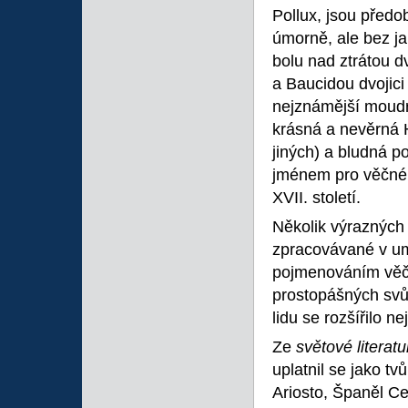
Pollux, jsou před
úmorně, ale bez ja
bolu nad ztrátou d
a Baucidou dvojic
nejznámější moudrý
krásná a nevěrná H
jiných) a bludná p
jménem pro věčné 
XVII. století.
Několik výrazných 
zpracovávané v umě
pojmenováním věč
prostopášných svů
lidu se rozšířilo 
Ze
světové literatu
uplatnil se jako t
Ariosto, Španěl C