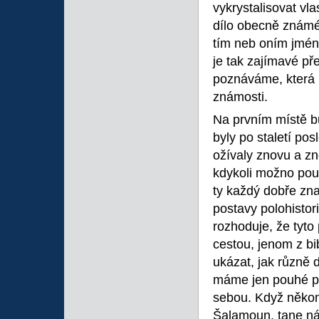
vykrystalisovat vla
dílo obecně známé,
tím neb oním jméne
je tak zajímavé pře
poznáváme, která l
známosti.
Na prvním místě bu
byly po staletí po
ožívaly znovu a zn
kdykoli možno použ
ty každý dobře znal.
postavy polohistori
rozhoduje, že tyto
cestou, jenom z b
ukázat, jak různě 
máme jen pouhé př
sebou. Když někom
Šalamoun, tane ná