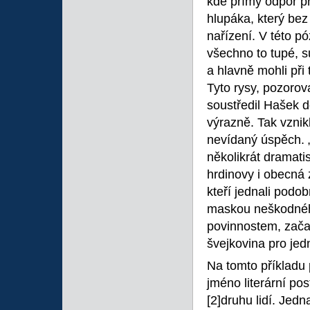
kde přímý odpor pr
hlupáka, který bez 
nařízení. V této 
všechno to tupé, su
a hlavně mohli při
Tyto rysy, pozoro
soustředil Hašek d
výrazně. Tak vznik
nevídaný úspěch. „
několikrát dramati
hrdinovy i obecná
kteří jednali podo
maskou neškodného
povinnostem, začal
švejkovina pro je
Na tomto příkladu
jméno literární p
[2]druhu lidí. Jedn