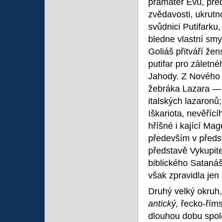
pramáteř Evu, před
zvědavosti, ukrut
svůdnici Putifarku
bledne vlastní smy
Goliáš přitváří že
putifar pro záletné
Jahody. Z Nového 
žebráka Lazara — 
italských lazaronů
Iškariota, nevěříc
hříšné i kající Ma
především v předs
představě Vykupit
biblického Satanáše
však zpravidla jen 
Druhý velký okruh,
antický,
řecko-říms
dlouhou dobu spo