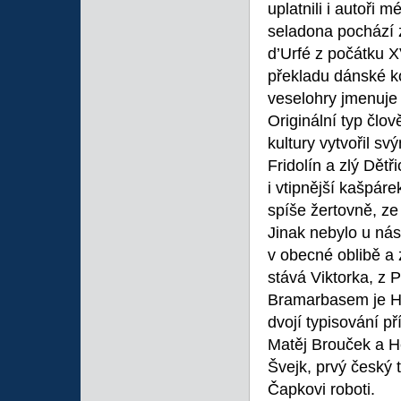
uplatnili i autoři
seladona pochází 
d’Urfé z počátku X
překladu dánské 
veselohry jmenuje 
Originální typ člo
kultury vytvořil 
Fridolín a zlý Dět
i vtipnější kašpár
spíše žertovně, ze
Jinak nebylo u nás
v obecné oblibě a
stává Viktorka, z
Bramarbasem je Hál
dvojí typisování 
Matěj Brouček a H
Švejk, prvý český 
Čapkovi roboti.