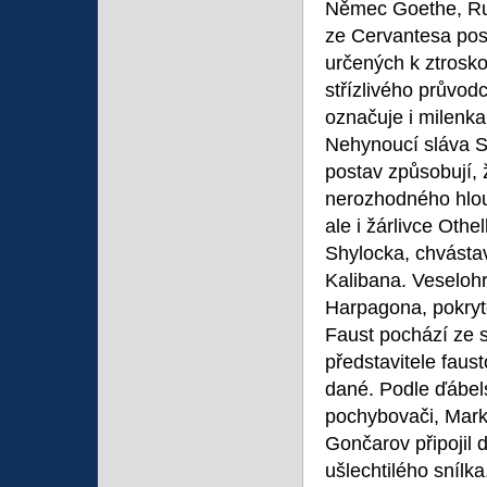
Němec Goethe, Rus
ze Cervantesa post
určených k ztrosko
střízlivého průvo
označuje i milenka
Nehynoucí sláva S
postav způsobují, 
nerozhodného hlou
ale i žárlivce Oth
Shylocka, chvástav
Kalibana. Veselohr
Harpagona, pokryt
Faust pochází ze s
představitele faust
dané. Podle ďábels
pochybovači, Mark
Gončarov připojil 
ušlechtilého snílk