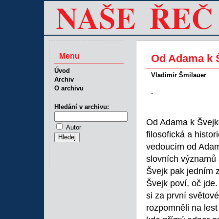
Menu
Od Adama k Š
Úvod
Vladimír Šmilauer
Archiv
O archivu
-
Hledání v archivu:
Od Adama k Švejko
Autor
filosofická a hist
vedoucím od Adama 
slovních významů 
Švejk pak jedním z
Švejk poví, oč jde
si za první světov
rozpomněli na les