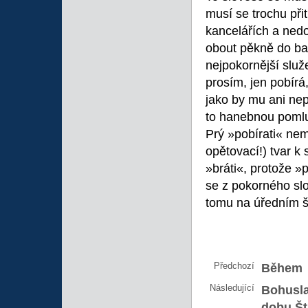
musí se trochu při
kancelářích a nedo
obout pěkně do bač
nejpokornější služe
prosím, jen pobír
jako by mu ani nepa
to hanebnou poml
Prý »pobírati« nem
opětovací!) tvar k 
»bráti«, protože »p
se z pokorného sl
tomu na úředním š
Předchozí
Během
Následující
Bohusla
dobu Št