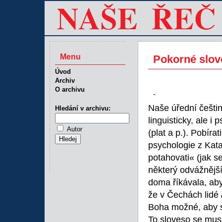
Menu
Pokorné slov
Úvod
Archiv
O archivu
-
Naše úřední češtin
Hledání v archivu:
linguisticky, ale i
Autor
(plat a p.). Pobírat
psychologie z Kata
potahovati« (jak s
některý odvážnějš
doma říkávala, aby
že v Čechách lidé
Boha možné, aby st
To sloveso se musí