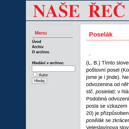
Menu
Poselák
Úvod
Archiv
O archivu
-
(L. B.) Tímto slo
Hledání v archivu:
poštovní posel (Kot
Autor
jsme je i jinde). 
odvozenina od něh
stč.
posielati;
v hl
Podobná odvozeni
posla se vzkazem 
20) je přizpůsobe
posělák
se zkráce
Veleslavínova slo