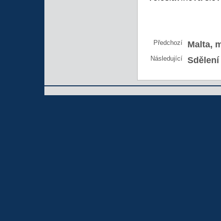
Předchozí
Malta, m
Následující
Sdělení