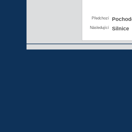
Předchozí
Pochod
Následující
Silnice