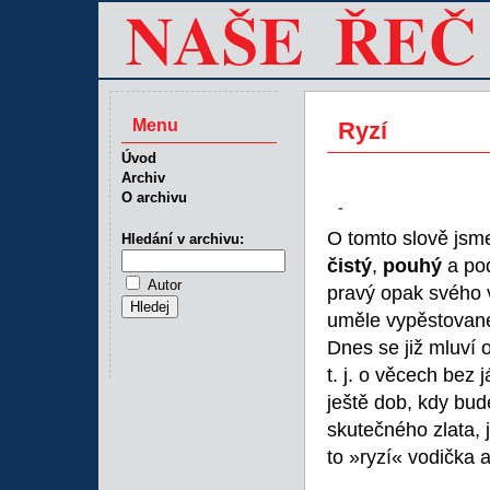
Menu
Ryzí
Úvod
Archiv
O archivu
-
O tomto slově jsme 
Hledání v archivu:
čistý
,
pouhý
a pod
Autor
pravý opak svého 
uměle vypěstované
Dnes se již mluví 
t. j. o věcech bez
ještě dob, kdy bud
skutečného zlata, 
to »ryzí« vodička 