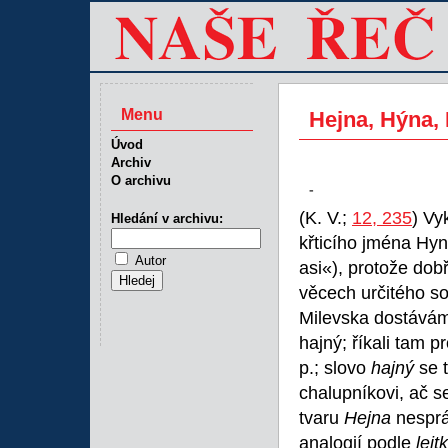
Menu
Hejna, Hýna,
Úvod
Archiv
O archivu
-
(K. V.;
12, 235
) Vy
Hledání v archivu:
křticího jména Hyn
Autor
asi«), protože dob
věcech určitého so
Milevska dostáváme
hajný; říkali tam p
p.; slovo
hajný
se 
chalupníkovi, ač s
tvaru
Hejna
nesprá
analogií podle
lejt