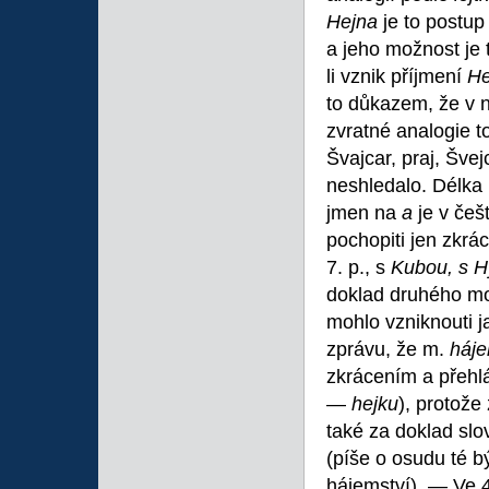
Hejna
je to postup
a jeho možnost je t
li vznik příjmení
H
to důkazem, že v n
zvratné analogie t
Švajcar, praj, Švej
neshledalo. Délka 
jmen na
a
je v češ
pochopiti jen zkr
7. p., s
Kubou, s 
doklad druhého mo
mohlo vzniknouti 
zprávu, že m.
háj
zkrácením a přehl
—
hejku
), protože
také za doklad sl
(píše o osudu té bý
hájemství). — Ve 4