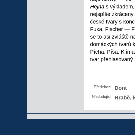
Hejna
s výkladem,
nejspíše zkrácený 
české tvary s kon
Fuxa, Fischer — Fi
se to asi zvláště
domáckých tvarů kř
Pícha, Píša, Klíma
tvar přehlasovaný
Předchozí
Dont
Následující
Hrabě, 