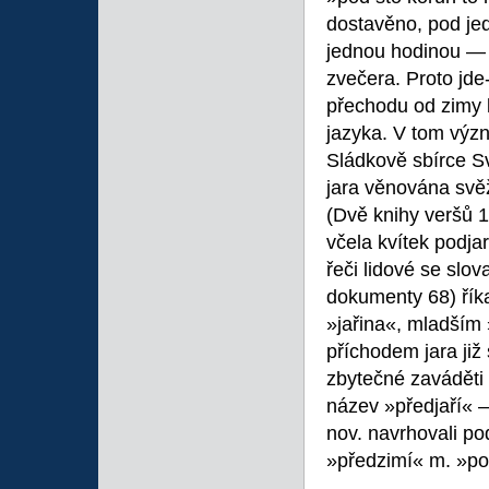
dostavěno, pod je
jednou hodinou — 
zvečera. Proto jde-l
přechodu od zimy k
jazyka. V tom význ
Sládkově sbírce Sv
jara věnována svěž
(Dvě knihy veršů 1
včela kvítek podjar
řeči lidové se slo
dokumenty 68) říka
»jařina«, mladším 
příchodem jara již
zbytečné zaváděti 
název »předjaří« 
nov. navrhovali p
»předzimí« m. »p