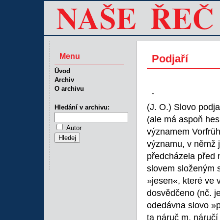
Menu
Podjaří
Úvod
Archiv
O archivu
-
(J. O.) Slovo podj
Hledání v archivu:
(ale má aspoň hesl
Autor
významem Vorfrühli
významu, v němž je
předcházela před 
slovem složeným s
»jesen«, které ve
dosvědčeno (nč. je
odedávna slovo »p
ta náruč m. náručí