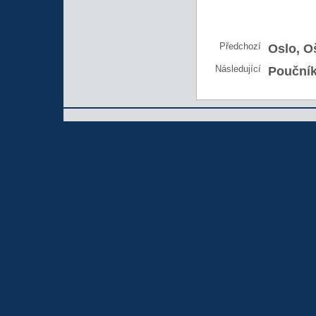
Předchozí
Oslo, O
Následující
Pouční