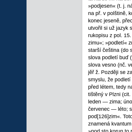
»podjesen« (t. j. 
na př. v polštině,
konec jeseně, přec
utvořil si už jazyk
rukopisu z pol. 15.
zimu«; »podletí« z
starší čeština (do 
slova podletí buď (
slova vesno (nč. v
jěř ž. Později se z
smyslu, že podletí
před létem, tedy na
tištěný v Plzni (ci
leden — zima; únor
červenec — léto; s
pod
[126]zim«. Tot
znamená kvantum m
»pod sto korun to