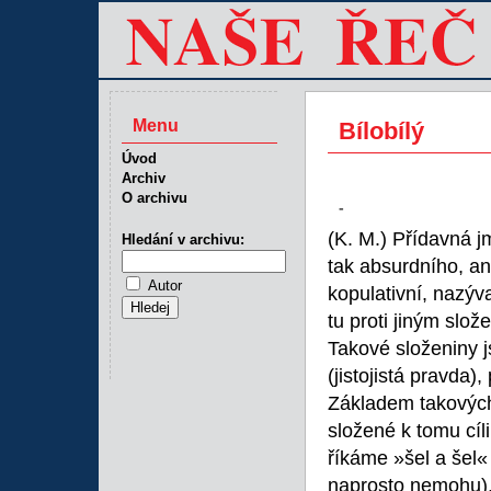
Menu
Bílobílý
Úvod
Archiv
O archivu
-
(K. M.) Přídavná 
Hledání v archivu:
tak absurdního, an
Autor
kopulativní, nazýv
tu proti jiným slo
Takové složeniny js
(jistojistá pravda),
Základem takových 
složené k tomu cíl
říkáme »šel a šel
naprosto nemohu), 