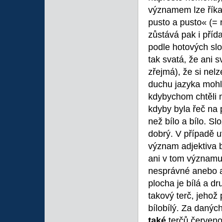
významem lze říka
pusto a pusto« (=
zůstává pak i pří
podle hotových sl
tak svatá, že ani sv
zřejmá), že si nelz
duchu jazyka mohl
kdybychom chtěli m
kdyby byla řeč na p
než bílo a bílo. S
dobrý. V případě 
význam adjektiva bí
ani v tom významu
nesprávné anebo ab
plocha je bílá a dr
takový terč, jehož 
bílobílý. Za daných
také
terčů červeno