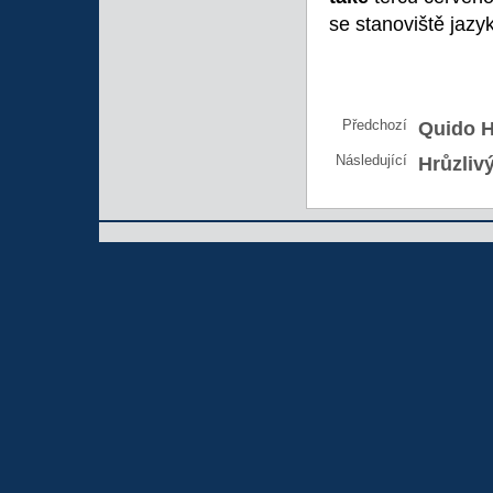
se stanoviště jazy
Předchozí
Quido H
Následující
Hrůzliv