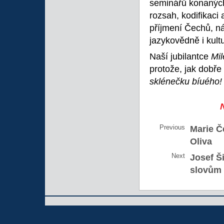
seminářů konaných
rozsah, kodifikaci
příjmení Čechů, n
jazykovědně i kult
Naší jubilantce
Mi
protože, jak dobře
sklénečku bíuého!
Previous
Marie Č
Oliva
Next
Josef Š
slovům 