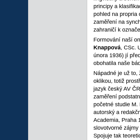
principy a klasifika
pohled na propria 
zaměření na synchr
zahraničí k označe
Formování naší on
Knappová
, CSc. U
února 1936) jí pře
obohatila naše bád
Nápadné je už to, 
oklikou, totiž pros
jazyk český AV ČR,
zaměření podstatně 
početné studie M. 
autorský a redakční
Academia, Praha 1
slovotvorné zájmy
Spojuje tak teoreti