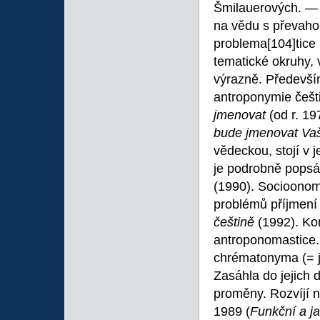
Šmilauerových. ― 
na vědu s převaho
problema
[104]tice
tematické okruhy, 
výrazně. Předevší
antroponymie češti
jmenovat
(od r. 1
bude jmenovat Vaš
vědeckou, stojí v 
je podrobně popsá
(1990). Socioonom
problémů příjmení 
češtině
(1992). Ko
antroponomastice.
chrématonyma (= jm
Zasáhla do jejich d
proměny. Rozvíjí n
1989 (
Funkční a j