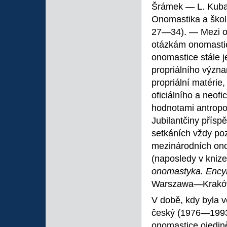
Šrámek ― L. Kuba 
Onomastika a škola
27―34). ― Mezi odb
otázkám onomastic
onomastice stále 
propriálního význa
propriální matérie
oficiálního a neofi
hodnotami antropo
Jubilantčiny přísp
setkáních vždy po
mezinárodních ono
(naposledy v knize
onomastyka. Encyk
Warszawa―Kraków
V době, kdy byla 
český (1976―1993)
onomastice ojedin