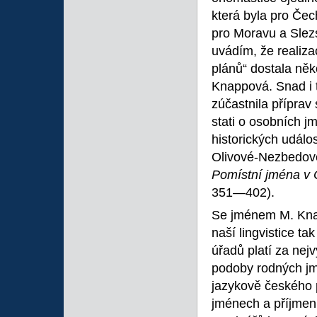
která byla pro Če
pro Moravu a Slez
uvádím, že realiza
plánů“ dostala něk
Knappová. Snad i t
zúčastnila příprav
stati o osobních 
historických událo
Olivové-Nezbedov
Pomístní jména v
351―402).
Se jménem M. Knap
naší lingvistice t
úřadů platí za nejv
podoby rodných jm
jazykově českého p
jménech a příjmen