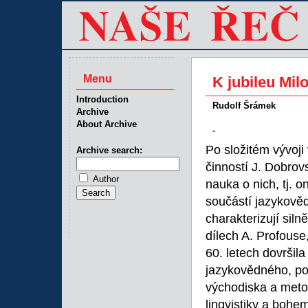
Menu
K jubileu Mi
Introduction
Rudolf Šrámek
Archive
About Archive
-
Po složitém vývoj
Archive search:
činností J. Dobrov
Author
nauka o nich, tj. o
součástí jazykově
charakterizují siln
dílech A. Profouse,
60. letech dovršil
jazykovědného, poč
východiska a meto
lingvistiky a bohe