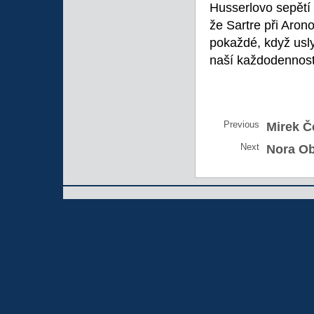
Husserlovo sepětí 
že Sartre při Aro
pokaždé, když usl
naší každodennost
Previous
Mirek Č
Next
Nora Ob