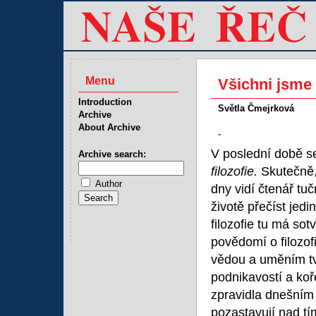
Menu
Všichni jsme 
Introduction
Světla Čmejrková
Archive
About Archive
-
V poslední době se
Archive search:
filozofie.
Skutečně,
Author
dny vidí čtenář tu
životě přečíst jedi
filozofie tu má sot
povědomí o filozofi
vědou a uměním tvo
podnikavostí a koř
zpravidla dnešním
pozastavují nad tím