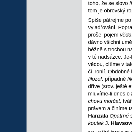
toho, že se slovo
f
tom je obrovský roz
Spíše pátrejme po
vyjadřování. Popr
prošel pojem
věd
dávno všichni umělc
běžně s trochou 
v té nadsázce. Je-
vědou, cítíme v t
či ironií. Obdobné
filozof,
případně
fi
dříve (srov. ještě 
mluvíme-li dnes o
chovu morčat,
tvá
právem a činíme t
Hanzala
Opatrně s
koutek
J.
Hlavso