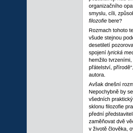
organizačního opat
smyslu, cíli, způs
filozofie
bere?
Rozmach tohoto te
všude stejnou podo
desetiletí pozorov
spojení
lyrická me
hemžilo tvrzeními,
přátelství, přírodě
autora.
Avšak dnešní rozm
Nepochybně by se 
všedních praktický
sklonu filozofie p
přední představite
zaměňovat dvě věci
v životě člověka, 