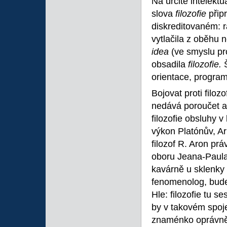
Na určité intelektu
slova
filozofie
přip
diskreditovaném: r
vytlačila z oběhu 
idea
(ve smyslu pr
obsadila
filozofie.
orientace, progra
Bojovat proti filoz
nedává poroučet a
filozofie obsluhy v
výkon Platónův, Ar
filozof R. Aron pr
oboru Jeana-Paula 
kavárně u sklenky 
fenomenolog, budeš
Hle: filozofie tu 
by v takovém spoje
znaménko oprávněn