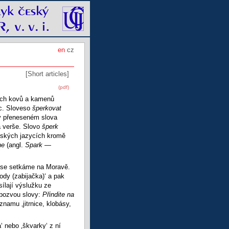
en
cz
[Short articles]
(pdf)
ých kovů a kamenů
ec. Sloveso
šperkovat
 v přeneseném slova
a verše. Slovo
šperk
ských jazycích kromě
he
(angl.
Spark
—
m se setkáme na Moravě.
ody (zabijačka)‘ a pak
sílají výslužku ze
pozvou slovy:
Přindite na
namu ‚jitrnice, klobásy,
 nebo ‚škvarky‘ z ní