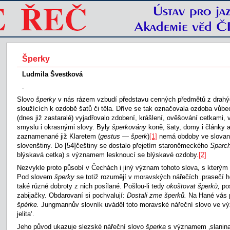
Šperky
Ludmila Švestková
-
Slovo
šperky
v nás rázem vzbudí představu cenných předmětů z drah
sloužících k ozdobě šatů či těla. Dříve se tak označovala ozdoba vůb
(dnes již zastaralé) vyjadřovalo zdobení, krášlení, ověšování cetkami,
smyslu i okrasnými slovy. Byly
šperkovány
koně, šaty, domy i články 
zaznamenané již Klaretem (
gestus
— šperk
)
[1]
nemá obdoby ve slovan
slovenštiny. Do
[54]češtiny se dostalo přejetím staroněmeckého
Sparc
blýskavá cetka) s významem lesknoucí se blýskavé ozdoby.
[2]
Nezvykle proto působí v Čechách i jiný význam tohoto slova, s který
Pod slovem
šperky
se totiž rozumějí v moravských nářečích ‚prasečí h
také různé dobroty z nich posílané. Pošlou-li tedy
okoštovat šperků,
po
zabijačky. Obdarovaní si pochvalují:
Dostali zme šperků.
Na Hané vás 
špérke.
Jungmannův slovník uváděl toto moravské nářeční slovo ve výz
jelita‘.
Jeho původ ukazuje slezské nářeční slovo
šperka
s významem ‚slanina‘