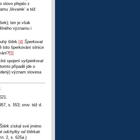
o slovo přejato z
amu ‚škvarek‘ a též
ášek); ten je však
ílného významu i
uhý štěrk.
[4]
Šperkovat
ě toto šperkování silnice
ívání?
[5]
cké spojení
vyšperkovat
 tomto případě jde o
vedený) význam slovesa
.
 621.
7, s. 553; srov. též d.
Štěrk
získal své jméno
é odchylky od štěrkati
zn. 2, s. 625a.)