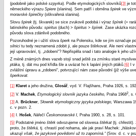
(podobně jako polské
szpyrka
). Podle etymologických slovníků
[3]
je tot
německého výrazu
Spiere
(slanina). Sem patří i obměna
špirek
ve význ
moravské
špirečky
(oškvařená slanina).
Slovu
špirek
(tj. škvarek) se sice zvukově podobá i výraz
špírek
(= rar
latinského původu:
spiritus
(duch)
> špiritus > špírek.
Zase ukázka rozd
původu slova zdánlivě podobného.
Pozoruhodné je i užití slova
šperk
na Polensku, kde se jím označuje po
silnici
tu tedy neznamená zdobit ji, ale pouze štěrkovat. Ale není vlastn
její upravování, tj. „zdobení“? Nepřispěla snad i tato analogie k jeho už
Z méně známých dnes vazeb stojí snad ještě za zmínku staré myslive
ptáka,
tj. dát mu pod křídla šle a uvázat ho k lapání jiných ptáků.
[6]
I v
zvláštní úpravu a „zdobení“, potvrzující nám zase původní (již výše u
šperkovat.
[1]
Klaret
a jeho družina,
Glosář
, vyd. V. Flajšhans, Praha 1926, s. 192
2
[2]
V.
Machek
,
Etymologický slovník jazyka českého,
Praha 1968
, s.
[3]
A.
Brückner
,
Słownik etymologiczny języka polskiego,
Warszawa 195
c. v pozn. 2.
[4]
I.
Hošek
,
Nářečí Českomoravské I,
Praha 1900, s. 28, s. 101.
[5]
Podstatné jméno
štěrk
odvozujeme od slovesa
štěrkat
(tj. chřestit).
proto, že
štěrká,
tj. chrastí pod nohama, ale jak praví Machek:
„hláskov
ukazují však, že jazykové povědomí už to zapomíná.“
(Srov. d. c. v po