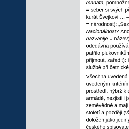
manata,
pomnožné,
= seber si svých p
kurát Švejkovi … —
= národnost): „Se
Nacionálnost?
Ano
nazvanije =
název)
odedávna používán
patřilo plukovníků
přijmout, zařadit):
službě při četnické 
Všechna uvedená r
uvedeným kritérií
prostředí, nýbrž 
armádě, nezjistili
zeměvědné a mají 
století a později 
doložen jako jedin
českého spisovatel