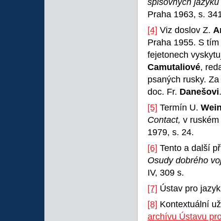
spisovných jazyků
Praha 1963, s. 3
[4]
Viz doslov Z.
A
Praha 1955. S tím
fejetonech vyskytuj
Camutaliové
, red
psaných rusky. Za 
doc. Fr.
Danešovi
[5]
Termín U.
Wein
Contact,
v ruském
1979, s. 24.
[6]
Tento a další p
Osudy dobrého vo
IV, 309 s.
[7]
Ústav pro jazy
[8]
Kontextuální uži
archívu Ústavu pro