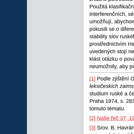
Použitá klasifikačn
interferenčních, 
umožňují, abychom 
pokusili se o dife
stability slov rusk
prostřednictvím Ha
uvedených stojí ne
klást otázku o pov
neumožnily, aby po
[1]
Podle zjištění 
leksičeskich zaim
studium ruské a če
Praha 1974, s. 283
tomuto tématu.
[2]
Naše řeč 37, 1
[3]
Srov. B. Havrá