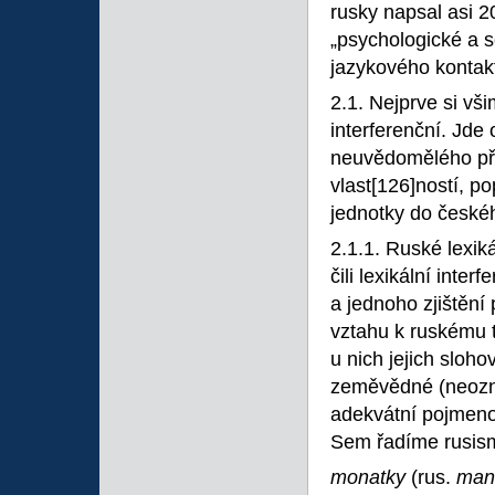
rusky napsal asi 2
„psychologické a so
jazykového kontak
2.1. Nejprve si vš
interferenční. Jde
neuvědomělého přen
vlast
[126]ností, p
jednotky do české
2.1.1. Ruské lexi
čili lexikální inter
a jednoho zjištění 
vztahu k ruskému t
u nich jejich sloh
zeměvědné (neoznač
adekvátní pojmenov
Sem řadíme rusi
monatky
(rus.
man