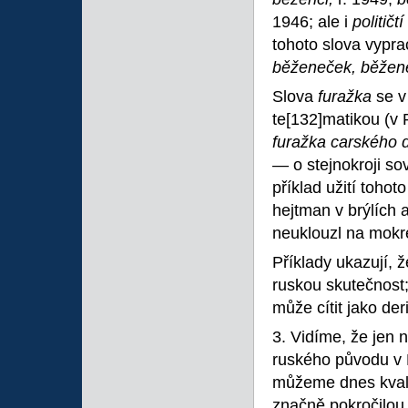
1946; ale i
političt
tohoto slova vypr
běženeček, běžene
Slova
furažka
se v
te
[132]matikou (v 
furažka carského 
— o stejnokroji so
příklad užití tohot
hejtman v brýlích 
neuklouzl na mokré
Příklady ukazují, 
ruskou skutečnost;
může cítit jako de
3. Vidíme, že jen 
ruského původu v
můžeme dnes kvalif
značně pokročilou