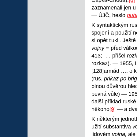
Čapka-Choda),
[8]
zaznamenali jen u 
— ÚJČ, heslo
publ
K syntaktickým ru
spojení a použití 
si opět ťukli. Ješt
vojny
= před válko
413; … přišel
roz
rozkaz). — 1955, II
[128]armád …, o k
(rus.
prikaz po br
plnou důvěrou hled
pevná vůle) — 1955,
další příklad rusk
někoho
[9]
— a dva 
K některým jednotl
užití substantiva
v
lidovém
vojna,
ale