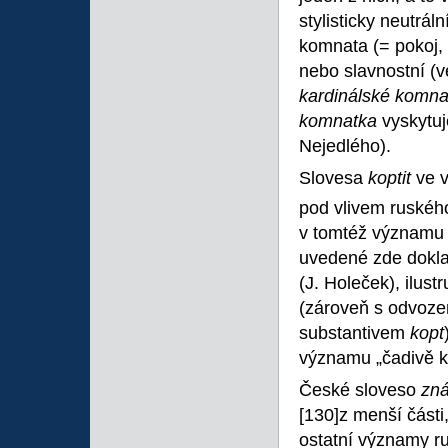
stylisticky neutrá
komnata (= pokoj, m
nebo slavnostní (
kardinálské komn
komnatka
vyskytuj
Nejedlého).
Slovesa
koptit
ve v
pod vlivem ruské
v tomtéž významu 
uvedené zde dokla
(J. Holeček), ilust
(zároveň s odvoz
substantivem
kopt
významu „čadivě ko
České sloveso
zn
[130]z menší části,
ostatní významy 