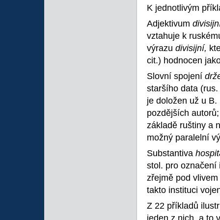
K jednotlivým přík
Adjektivum
divisij
vztahuje k ruské
výrazu
divisijní,
kt
cit.) hodnocen jak
Slovní spojení
drž
staršího data (rus
je doložen už u B.
pozdějších autorů;
základě ruštiny a 
možný paralelní vý
Substantiva
hospi
stol. pro označení
zřejmě pod vlivem 
takto instituci voj
Z 22 příkladů ilust
jeden z nich, a t