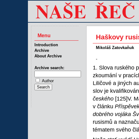
Menu
Haškovy rusi
Introduction
Mikoláš Zatovkaňuk
Archive
About Archive
-
1. Slova ruského 
Archive search:
zkoumání v pracích
Author
Liličové a jiných 
slov je kvalifikov
českého
[125]V. M
v článku
Příspěvek
dobrého vojáka Šv
rusismů a naznačuj
tématem svého čl