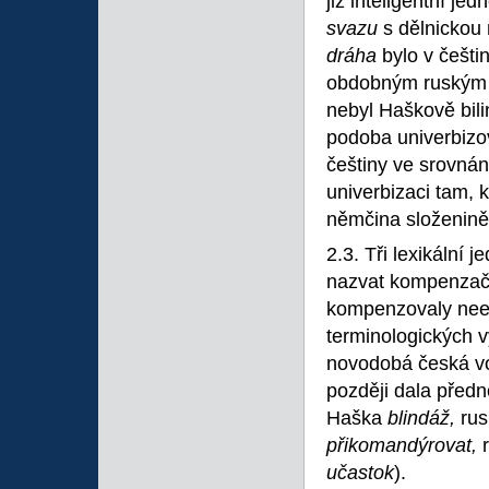
již inteligentní jed
svazu
s dělnicko
dráha
bylo v češti
obdobným ruským
nebyl Haškově bil
podoba univerbizo
češtiny ve srovnán
univerbizaci tam, 
němčina složenině
2.3. Tři lexikální 
nazvat kompenzačn
kompenzovaly neex
terminologických v
novodobá česká vo
později dala před
Haška
blindáž,
ru
přikomandýrovat,
učastok
).