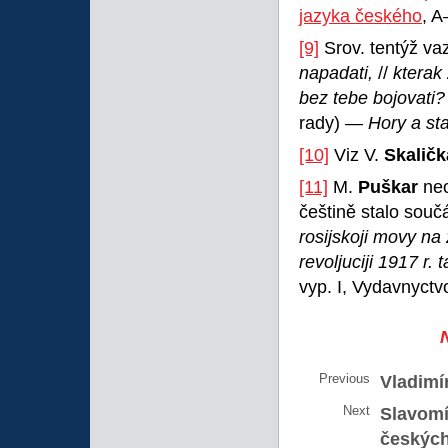
jazyka českého
, 
[9]
Srov. tentýž va
napadati,
//
kterak
bez tebe bojovati
rady) —
Hory a sta
[10]
Viz V.
Skaličk
[11]
M.
Puškar
neo
češtině stalo součá
rosijskoji movy na
revoljuciji 1917 r.
vyp. I, Vydavnyctvo 
Previous
Vladimí
Next
Slavomí
českých