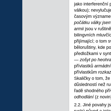
jako interferenční
válkou); nevyluču
časovým význame
počátku války jse
armii
jsou v ruštin
bilingvních mluvčíc
přijímající; o tom 
běloruštiny, kde p
předložkami v synt
—
zošyt po heohraf
přívlastků
armádní
přívlastkům
rozka
Skaličky o tom, že 
důsledností než ru
řadě shodného pří
odhodlání
(z novin
2.2. Jiné povahy j