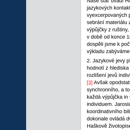
Naše stať uvádí Ha
jazykových kontakt
vyexcerpovaných p
sebrání materiálu 
výpůjčky z ruštiny,
v době od konce 18
dospěli jsme k poč
výkladu zabýváme
2. Jazykové jevy p
hodnotí z hlediska
rozlišení jevů indi
[3]
Avšak opodstatn
synchronního, a to
každá výpůjčka in 
individuem. Jaros
koordinativního bil
dokonale ovládá dv
Haškově životopis