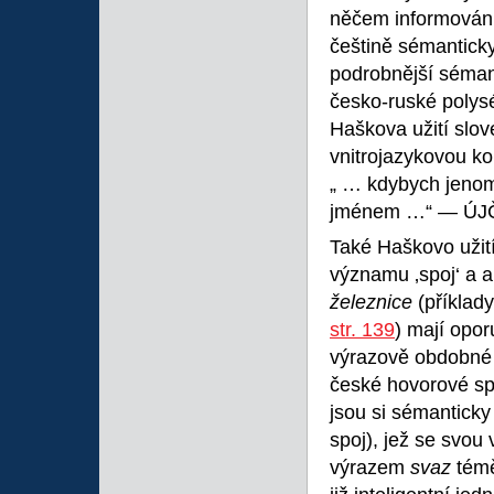
něčem informován,
češtině sémanticky
podrobnější sémant
česko-ruské poly
Haškova užití slo
vnitrojazykovou 
„ … kdybych jen
jménem …“ — ÚJČ
Také Haškovo užit
významu ‚spoj‘ a 
železnice
(příklad
str. 139
) mají opo
výrazově obdobné
české hovorové s
jsou si sémanticky
spoj), jež se svou
výrazem
svaz
témě