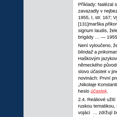
Příklady: Nalézal 
zavazadly v nejbe
1955, I, str. 167; 
[131]marška
přik
signum laudis, žel
brigády … — 1955, I
Není vyloučeno, že
blindaž
a
prikoman
Haškovým jazykový
německého původ
slovo
účastek
v ji
novinách: První pr
„Nikolaje Konstan
heslo
účastek
.
2.4. Reáliové užití 
ruskou tematikou,
vojáci … zdržují
b