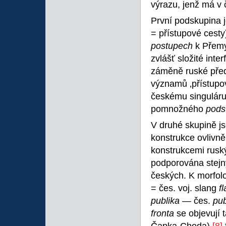
výrazu, jenž má v 
První podskupina 
= přístupové cesty)
postupech
k Přemy
zvlášť složité inte
záměně ruské př
významů ‚přístupov
českému singulár
pomnožného
pods
V druhé skupině js
konstrukce ovlivně
konstrukcemi rusk
podporována stejn
českých. K morfol
= čes. voj. slang
f
publika —
čes.
pu
fronta
se objevují 