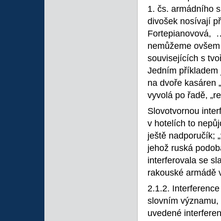
1. čs. armádního 
divošek nosívají 
Fortepianovová, …
nemůžeme ovšem vy
souvisejících s tv
Jedním příkladem 
na dvoře kasáren 
vyvolá po řadě, „r
Slovotvornou inter
v hotelích to nepů
ještě nadporučík;
jehož ruská podo
interferovala se 
rakouské armádě v
2.1.2. Interferenc
slovním významu, 
uvedené interferen