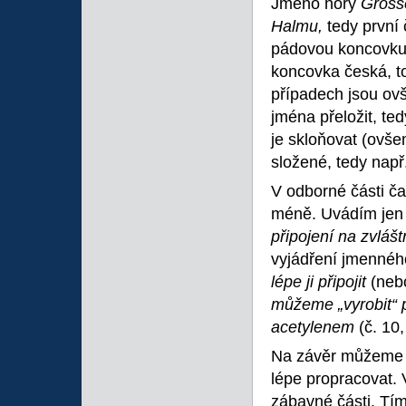
Jméno hory
Gross
Halmu,
tedy první
pádovou koncovku
koncovka česká, t
případech jsou ovš
jména přeložit, te
je skloňovat (ovš
složené, tedy např
V odborné části č
méně. Uvádím jen 
připojení na zvláš
vyjádření jmenného
lépe ji připojit
(ne
můžeme „vyrobit“
acetylenem
(č. 10
Na závěr můžeme ří
lépe propracovat.
zábavné části. Tí