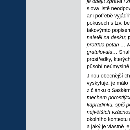
je obejít zprava i 
slova jistě neodpov
ani potřebě vyjádř
pokusech s tzv. be
takovýmto popise
naletěl na desku;
protrhla potah … 
gratulovala…
Snah
prostředky, kterýc
působí neúmyslně
Jinou obecnější c
vyskytuje, je málo
z článku o Saském 
mechem porostlých
kapradinku, spíš p
největších vzácno
okolního kontextu 
a jaký je vlastně je