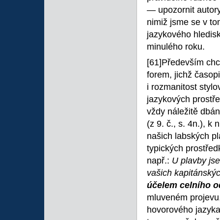
— upozornit autor
nimiž jsme se v to
jazykového hlediska
minulého roku.
[61]Především chce
forem, jichž časo
i rozmanitost stylo
jazykových prostř
vždy náležitě dbá
(z 9. č., s. 4n.), 
našich labských p
typických prostřed
např.:
U plavby j
vašich kapitánský
účelem celního 
mluveném projevu, 
hovorového jazyka