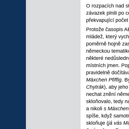
O rozpacích nad st
závazek plnili po 
překvapující počet
Protože časopis A
mládež, který vyc
poměrně hojně zast
německou tematikou
některé nedůsledn
místních jmen. Pop
pravidelně dočítáv
Mäxchen Pfiffig.
B
Chytrák
), aby jeh
nechat znění němec
skloňovalo, tedy n
a nikoli
s Mäxchen 
spíše, když samo
skloňuje (
já vás M