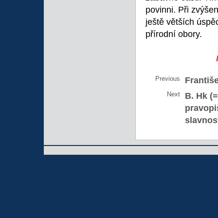
povinni. Při zvýš
ještě větších úspě
přírodní obory.
Previous
Františ
Next
B. Hk (
pravopi
slavnos