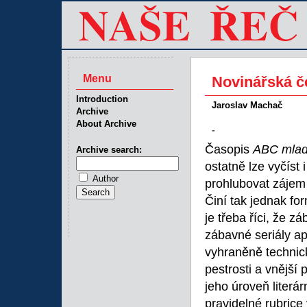
Menu
Novinářská č
Introduction
Jaroslav Machač
Archive
About Archive
-
Časopis
ABC mlad
Archive search:
ostatně lze vyčíst
Author
prohlubovat zájem 
Činí tak jednak f
je třeba říci, že z
zábavné seriály a
vyhraněně technic
pestrosti a vnější 
jeho úroveň literá
pravidelné rubrice