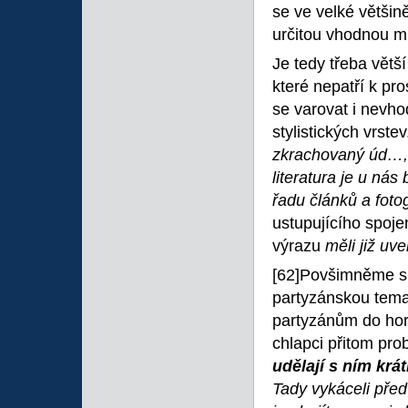
se ve velké většině
určitou vhodnou mí
Je tedy třeba větší
které nepatří k pr
se varovat i nevh
stylistických vrst
zkrachovaný úd…
literatura je u nás
řadu článků a fotog
ustupujícího spoje
výrazu
měli již uv
[62]Povšimněme si
partyzánskou tema
partyzánům do hor
chlapci přitom pro
udělají s ním krá
Tady vykáceli pře