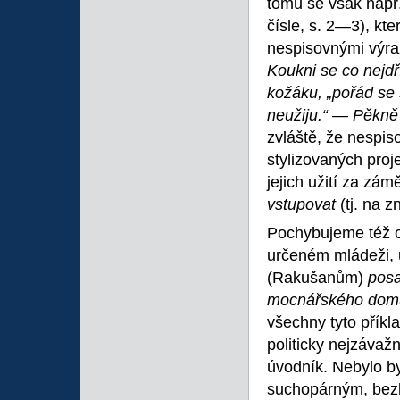
tomu se však např
čísle, s. 2—3), kt
nespisovnými výraz
Koukni se co nejdř
kožáku, „pořád se 
neužiju.“ — Pěkně
zvláště, že nespis
stylizovaných pro
jejich užití za zámě
vstupovat
(tj. na 
Pochybujeme též o 
určeném mládeži, 
(Rakušanům)
posa
mocnářského dom
všechny tyto přík
politicky nejzávažn
úvodník. Nebylo by
suchopárným, bezb