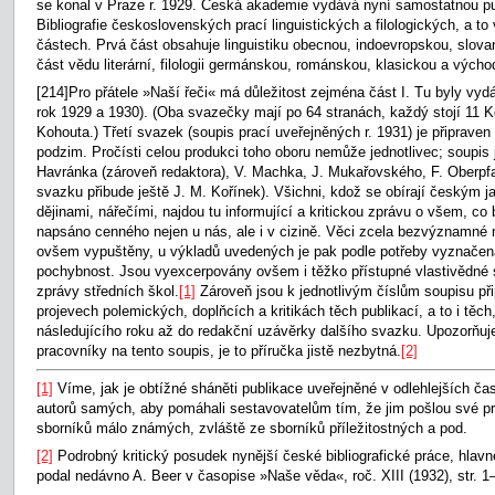
se konal v Praze r. 1929. Česká akademie vydává nyní samostatnou pu
Bibliografie československých prací linguistických a filologických, a 
částech. Prvá část obsahuje linguistiku obecnou, indoevropskou, slov
část vědu literární, filologii germánskou, románskou, klasickou a výcho
[214]Pro přátele »Naší řeči« má důležitost zejména část I. Tu byly vyd
rok 1929 a 1930). (Oba svazečky mají po 64 stranách, každý stojí 11 K
Kohouta.) Třetí svazek (soupis prací uveřejněných r. 1931) je připraven
podzim. Pročísti celou produkci toho oboru nemůže jednotlivec; soupis 
Havránka (zároveň redaktora), V. Machka, J. Mukařovského, F. Oberpfal
svazku přibude ještě J. M. Kořínek). Všichni, kdož se obírají českým j
dějinami, nářečími, najdou tu informující a kritickou zprávu o všem, co
napsáno cenného nejen u nás, ale i v cizině. Věci zcela bezvýznamné
ovšem vypuštěny, u výkladů uvedených je pak podle potřeby vyznačena
pochybnost. Jsou vyexcerpovány ovšem i těžko přístupné vlastivědné 
zprávy středních škol.
[1]
Zároveň jsou k jednotlivým číslům soupisu př
projevech polemických, doplňcích a kritikách těch publikací, a to i těch
následujícího roku až do redakční uzávěrky dalšího svazku. Upozorňu
pracovníky na tento soupis, je to příručka jistě nezbytná.
[2]
[1]
Víme, jak je obtížné sháněti publikace uveřejněné v odlehlejších ča
autorů samých, aby pomáhali sestavovatelům tím, že jim pošlou své p
sborníků málo známých, zvláště ze sborníků příležitostných a pod.
[2]
Podrobný kritický posudek nynější české bibliografické práce, hlavně 
podal nedávno A. Beer v časopise »Naše věda«, roč. XIII (1932), str.