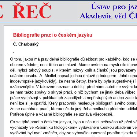
Bibliografie prací o českém jazyku
Č. Charbuský
-
O tom, jakou má pravidelná bibliografie důležitost pro každého, kdo se
oborem vědním, není třeba ani mluvit. Máme ovšem na mysli nikoli prost
děl, nýbrž takový soupis, v kterém názvy knih a článků jsou provázen
udáním obsahu. A. Meillet napsal jednou (mluvě o Indogerm. Jahrbuchu, j
indoevropské jazykovědy), že nezná četby, která by byla sugestivnější
»zábavnější«. V takovém seznamu defilují před námi autoři se svými kn
se nám takto zprávy o skryté práci, o níž bychom se jinak třeba vůbe
práce vycházejí v publikacích zapadlých a nepřístupných anebo zase ta
není lze si je opatřiti. Který pracovník nesleduje bibliografii svého obo
že se namáhá s prací, kterou někdo jiný třeba nedlouho před ním udělal
Potřeba úplné a včasné bibliografie se uznává všeobecně.
Co se týká prací o českém jazyku, bylo u nás o ni pečováno už před vá
vycházely ve »Sborníku filologickém« vydávaném Českou akademií vě
vydávání byl nyní změněn, aby se vyhovělo usnesení prvního sjezdu sl