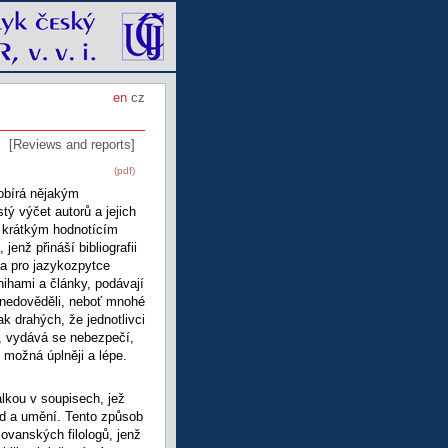
en
cz
[Reviews and reports]
(pdf)
 obírá nějakým
ý výčet autorů a jejich
y krátkým hodnotícím
enž přináší bibliografii
 a pro jazykozpytce
ihami a články, podávají
c nedověděli, neboť mnohé
k drahých, že jednotlivci
ru, vydává se nebezpečí,
 možná úplněji a lépe.
lkou v soupisech, jež
d a umění. Tento způsob
ovanských filologů, jenž