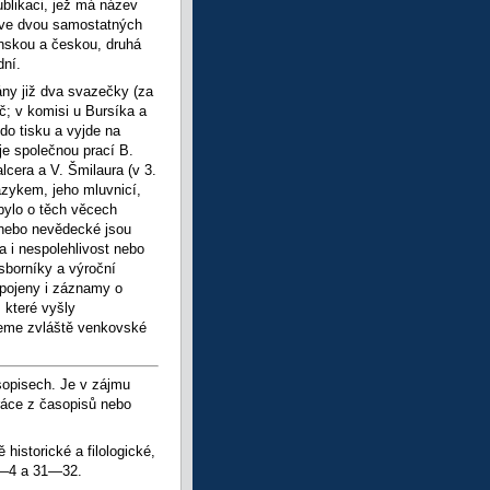
blikaci, jež má název
to ve dvou samostatných
anskou a českou, druhá
dní.
ány již dva svazečky (za
č; v komisi u Bursíka a
 do tisku a vyjde na
je společnou prací B.
cera a V. Šmilaura (v 3.
azykem, jeho mluvnicí,
 bylo o těch věcech
 nebo nevědecké jsou
 i nespolehlivost nebo
sborníky a výroční
ipojeny i záznamy o
, které vyšly
jeme zvláště venkovské
sopisech. Je v zájmu
ráce z časopisů nebo
historické a filologické,
 1—4 a 31—32.