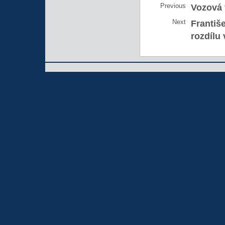
Previous
Vozová 
Next
Františ
rozdílu 