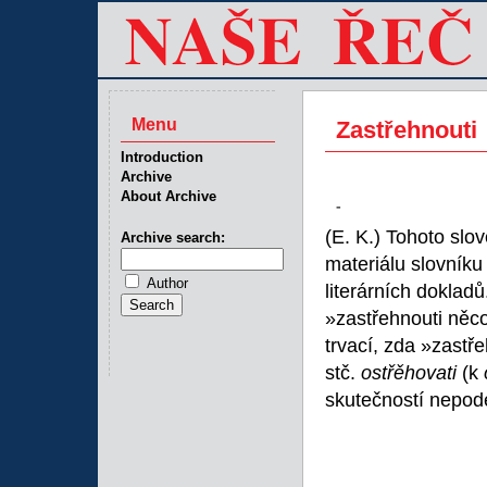
Menu
Zastřehnouti
Introduction
Archive
About Archive
-
(E. K.) Tohoto slo
Archive search:
materiálu slovníku
Author
literárních dokladů
»zastřehnouti něco
trvací, zda »zastře
stč.
ostřěhovati
(k
skutečností nepod