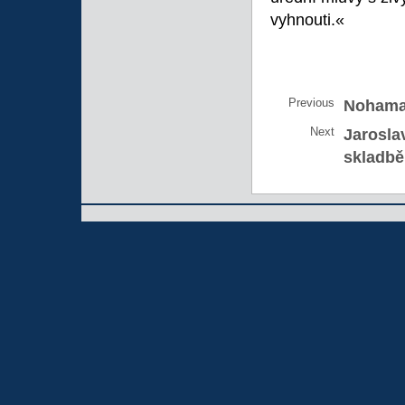
vyhnouti.«
Previous
Nohama
Next
Jarosla
skladbě, 