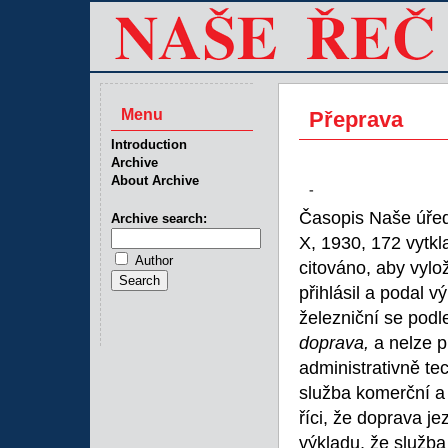
Menu
Přeprava
Introduction
Archive
About Archive
-
Časopis Naše úřed
Archive search:
X, 1930, 172 vytkla
Author
citováno, aby vylož
přihlásil a podal v
železniční se podl
doprava,
a nelze 
administrativně te
služba komerční a 
říci, že doprava j
výkladu, že služba 