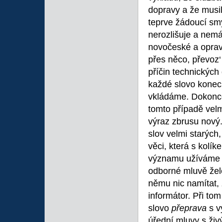
dopravy a že musil
teprve žádoucí sm
nerozlišuje a nemá
novočeské a oprav
přes něco, převoz
příčin technickýc
každé slovo konec
vkládáme. Dokonce 
tomto případě velmi
výraz zbrusu nový
slov velmi starýc
věci, která s kolí
významu užíváme
odborné mluvě žele
němu nic namítat, 
informátor. Při to
slovo
přeprava
s v
úřední mluvy s živ