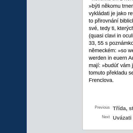
»býti někomu trne
vykládati je jako 
to přirovnání bibl
své, tedy ti, kter
(quasi clavi in ocu
33, 55 s poznámkou
německém: »so wer
werden in euern Au
mají: »budúť vám 
tomuto překladu se 
Frenclova.
Previous
Třída, s
Next
Uvázati