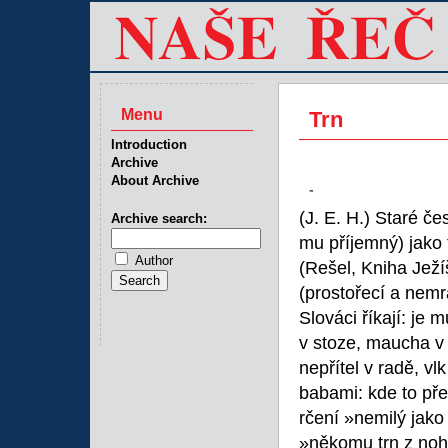
Menu
Trn
Introduction
Archive
About Archive
-
(J. E. H.) Staré če
Archive search:
mu příjemný) jako 
Author
(Rešel, Kniha Ježí
(prostořecí a nemr
Slováci říkají: je 
v stoze, maucha v 
nepřítel v radě, v
babami: kde to př
rčení »nemilý jako
»někomu trn z nohy