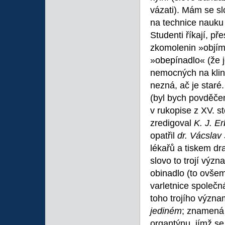
vázati). Mám se sl
na technice nauku 
Studenti říkají, př
zkomolenin »objím
»obepínadlo« (že je
nemocných na klini
nezná, ač je staré.
(byl bych povděčen
v rukopise z XV. st
zredigoval
K. J. E
opatřil
dr. Vácslav
lékařů a tiskem dr
slovo to trojí význa
obinadlo (to ovšem 
varletnice společná,
toho trojího význa
jediném
; znamená 
organtýnu, jímž se 