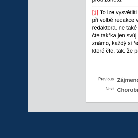
[1]
To lze vysvětlit
při volbě redakce 
redaktora, ne také
čte takřka jen svůj
známo, každý si ře
které čte, tak, že
Previous
Zájmen
Next
Chorobn