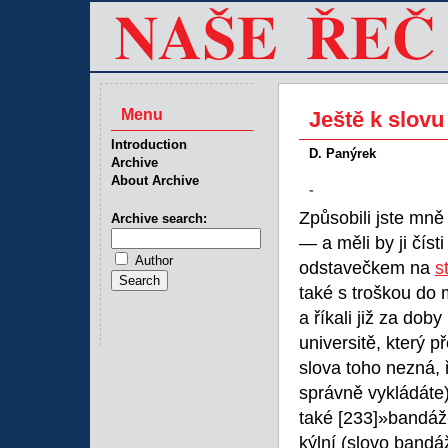
Menu
Ještě k slovu
Introduction
D. Panýrek
Archive
About Archive
-
Způsobili jste mně
Archive search:
— a měli by ji číst
Author
odstavečkem na
s
také s troškou do m
a říkali již za dob
universitě, který 
slova toho nezná, 
správně vykládáte)
také
[233]»bandáž«
kýlní (slovo bandá