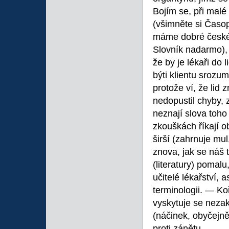
Bojím se, při mal
(všimněte si Časop
máme dobré české
Slovník nadarmo), ž
že by je lékaři do 
býti klientu srozum
protože ví, že lid 
nedopustil chyby, z
neznají slova toho
zkouškách říkají o
širší (zahrnuje mu
znova, jak se náš 
(literatury) pomalu
učitelé lékařství, 
terminologii. — Ko
vyskytuje se nezakr
(náčinek, obyčejně
proti zánětu.