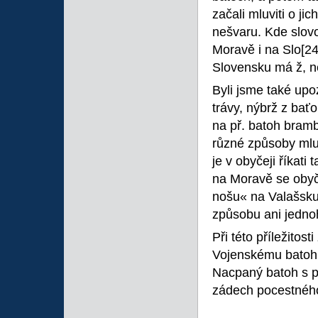
začali mluviti o ji
nešvaru. Kde slovo
Moravě i na Slo
[2
Slovensku má ž, ne
Byli jsme také upo
trávy, nýbrž z baťoh
na př. batoh bram
různé způsoby mluv
je v obyčeji říkat
na Moravě se obyče
nošu« na Valašsku,
způsobu ani jedno
Při této příležit
Vojenskému batohu 
Nacpaný batoh s p
zádech pocestnéh