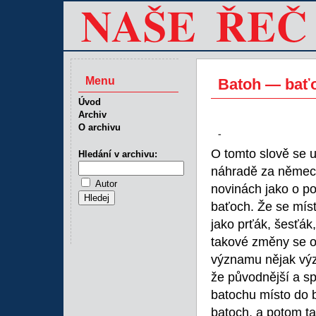
Menu
Batoh — bať
Úvod
Archiv
O archivu
-
O tomto slově se 
Hledání v archivu:
náhradě za němec
Autor
novinách jako o po
baťoch. Že se míst
jako prťák, šesťák,
takové změny se ob
významu nějak výz
že původnější a spr
batochu místo do b
batoch, a potom tak