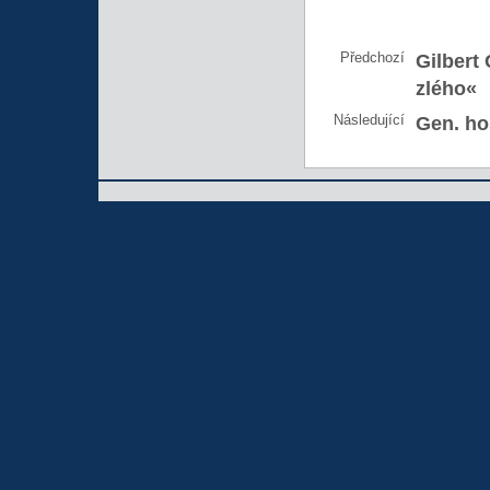
Předchozí
Gilbert 
zlého«
Následující
Gen. ho