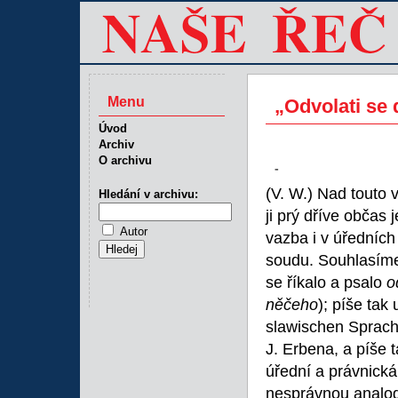
Menu
„Odvolati se 
Úvod
Archiv
O archivu
-
(V. W.) Nad touto 
Hledání v archivu:
ji prý dříve občas 
Autor
vazba i v úředníc
soudu. Souhlasíme
se říkalo a psalo
o
něčeho
); píše tak
slawischen Sprache
J. Erbena, a píše 
úřední a právnická
nesprávnou analog