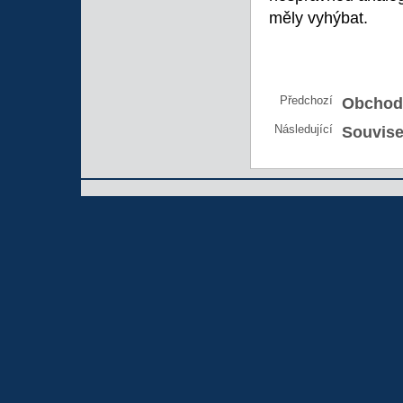
měly vyhýbat.
Předchozí
Obchod
Následující
Souvise