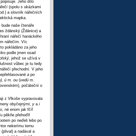
popisuje. Jeho dílo
ářečí (spolu s ukázkami
pod.) a slovník nářečních
lektická mapka.
ě bude naše čtenáře
res ždánský (Ždánice) a
zhraní nářečí hanáckého
ím nářečím. Víc
to pokládáno za jeho
liko podle jmen osad
dolský,
jehož se užívá v
slušnost vůbec je tu tedy
 nářečí přechodní. V jeho
: nepřehlasované
a
po
o), ú
m.
ou
(
vedú
m.
lovenském), počáteční o
aji z Vlkoše vypravovala
ísmeny obyčejnými;
y
a
i
si, né enom jak fčíľ
eľu pěkňe přehoďíł
 potem po neďeli lebo po
htor nekerímu ternu
 (plival) a nadával a