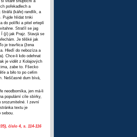
si vitahł šnuptichľ a
ných pořekadlech a
tráfá (káře) randlík, a
 Pujde hlídat trnki
do polífki a pitel erteplí
vitahne. Straťíl se jag
 (jí) jak Prajz. Stavjá se
ořechám. Je těšké jak
o je travňica (žena
ka. Hleďí do nebozíza a
la). Chce-li kdo odehnat
jak je vidět z Kolajových
 zima, zabe to. Fšecko
ťe a biło to po cełím
jím. Neščasné dum bívá,
áře neodborníka, jen má-li
a populární cíle sbírky,
 srozumitelné. I zevní
stránka textu je
o sebou.
35), číslo 4
, s. 114-116