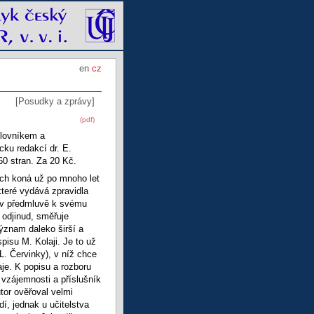
en
cz
[Posudky a zprávy]
(pdf)
slovníkem a
ku redakcí dr. E.
0 stran. Za 20 Kč.
ch koná už po mnoho let
které vydává zpravidla
 v předmluvě k svému
 odjinud, směřuje
význam daleko širší a
spisu M. Kolaji. Je to už
L. Červinky), v níž chce
je. K popisu a rozboru
 vzájemnosti a příslušník
tor ověřoval velmi
í, jednak u učitelstva