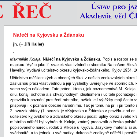
Nářečí na Kyjovsku a Ždánsku
jh. (= Jiří Haller)
-
Maxmilián Kolaja:
Nářečí na Kyjovsku a Ždánsku
. Popis a rozbor se 
mapkou. Vyšlo jako 2. svazek vlastivědného sborníku Na našem Slovác
Havelky. Vydává učitelstvo okresu kyjovsko-ždánského. Kyjov 1934. 16
Učitelstvo měšťanských a obecných škol v našich venkovských okresí
záslužnou práci vlastivědnou a její výsledky uveřejňuje ve sbornících, 
samo svým nákladem. Tato práce, kterou, jak poznamenává M. Kolaja
dílu, konají ochotně a s chvályhodným idealismem i učitelé pocházející
zpravidla k poznání prostředí místního, avšak její výtěžky mají často 
přispívají i k poznání obecně národnímu. Tak je tomu na př. i při tomto 
2. svazek sbírky (1. svazek je »Kyjovsko a Ždánsko v pravěku« od dr. 
učitelstvo kyjovského a ždánského okresu podati úplný obraz svého kra
místního nářečí byl vybrán dr. Kolaja, známý pracovník o česko-polské
popisovaného nářečí, rodák z Vlkoše u Kyjova. Jazykový materiál si au
svědomitě, a to jednak u své matky, dokonalé znalkyně nářečí i prostřed