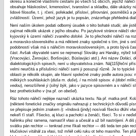
okresu a konečně vlastními cestami po všech 51 obcích, jejichž nářečí 
obsahuje hláskosloví, kmenosloví, tvarosloví a skladbu, dále ukázky n
lidové filosofie, t. j. rčení, pořekadel, přísloví, přirovnání, posměšků a 
zvláštností. Území, jehož jazyk je tu popsán, znázorňuje přehledná dia
Není naším úkolem podati odborný úsudek o této bohaté studii; ale jist
zajímat několik ukázek z jejího obsahu. Po jazykové stránce náleží ok
kyjovský k území nářečí zvaného
dolské.
Je to přechodní nářečí na ro
a moravsko-slovenského a má některé znaky společné s tím, jiné s on
podobností však má s nářečím moravskoslovenským, a proto bývá čas
část. Avšak obyvatelé sami se nejmenují Slováky ani Hanáky, nýbrž to
(Vracovjáci, Žerovjáci, Boršovjáci, Búslavjáci atd.). Ani název
Doláci, 
dialektologických spisech, není u obyvatelstva znám. Ná
[115]řeční pří
velmi neurčitá a příslušníci nářečí sami ji posuzují různě. Je to typické
oblasti je několik skupin, ale hlavní společné znaky podle autora jsou
měkkých souhláskách (
duša
m.
duše
),
í
na místě spisov.
é (dobrí mlík
vedou
), nerozšířené
ý
(
silný býk,
jako v jazyce spisovném a v nářečí s
bez prothetického
v
(na př.
on obešel
).
Ráz tohoto nářečí nejlépe naznačí ukázka textu. Na př. matka prof. Kol
(některé fonetické značky originálu nahrazuji z technických důvodů p
se přepisuje jedním znakem
i
): »Indová (jindy) nosívali fšecko dłúhí vła
nekeří ťí staří. Fšecko, aj kluci a pachołci a ženáči, fšecí. To si v neď
haľénku přez ramena, namasťíł vłasi a učesáł a už bíł nastrójení. A diš
svátku pán rechtor — tenkrad zme říkali rechtor — diš teda ten pán rec
kłučiskovi vitáháł za vłasi, tož mňéł cełú ruku ot teho masního. Ten pľúł