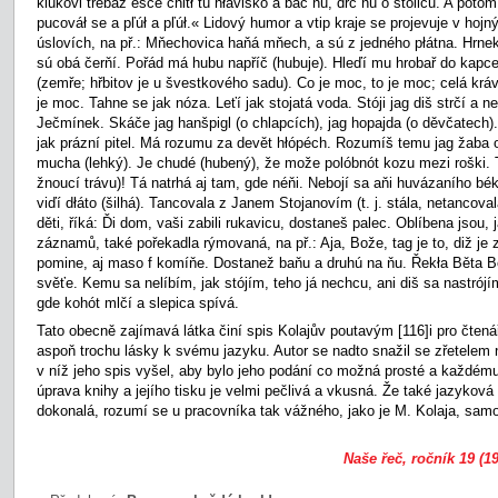
klukovi třebaz ešče chitł tú hłavisko a bác ňú, dŕc ňú o stolicu. A potom 
pucováł se a pľúł a pľúł.« Lidový humor a vtip kraje se projevuje v hoj
úslovích, na př.: Mňechovica haňá mňech, a sú z jedného płátna. Hrnek š
sú obá čerňí. Pořád má hubu napříč (hubuje). Hleďí mu hrobař do kapce.
(zemře; hřbitov je u švestkového sadu). Co je moc, to je moc; celá kráva 
je moc. Tahne se jak nóza. Leťí jak stojatá voda. Stóji jag diš strčí a ne
Ječmínek. Skáče jag hanšpigl (o chlapcích), jag hopajda (o děvčatech). Í
jak prázní pitel. Má rozumu za devět hłópéch. Rozumíš temu jag žaba 
mucha (lehký). Je chudé (hubený), že može polóbnót kozu mezi roški. T
žnoucí trávu)! Tá natrhá aj tam, gde néňi. Nebojí sa aňi huvázaního bé
viďí dłáto (šilhá). Tancovala z Janem Stojanovím (t. j. stála, netancova
děti, říká: Ďi dom, vaši zabili rukavicu, dostaneš palec. Oblíbena jsou, 
záznamů, také pořekadla rýmovaná, na př.: Aja, Bože, tag je to, diž je
pomine, aj maso f komíňe. Dostanež baňu a druhú na ňu. Řekła Běta Bě
svěťe. Kemu sa nelíbím, jak stójím, teho já nechcu, ani diš sa nastró
gde kohót mlčí a slepica spívá.
Tato obecně zajímavá látka činí spis Kolajův poutavým
[116]i pro čten
aspoň trochu lásky k svému jazyku. Autor se nadto snažil se zřetelem n
v níž jeho spis vyšel, aby bylo jeho podání co možná prosté a každému
úprava knihy a jejího tisku je velmi pečlivá a vkusná. Že také jazyková 
dokonalá, rozumí se u pracovníka tak vážného, jako je M. Kolaja, sam
Naše řeč, ročník 19 (19