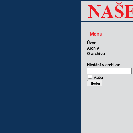
Menu
Úvod
Archiv
O archivu
Hledání v archivu:
Autor