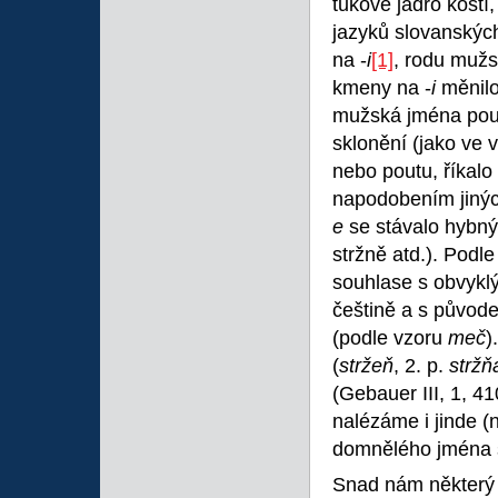
tukové jádro kostí
jazyků slovanskýc
na -
i
[1]
, rodu muž
kmeny na -
i
měnilo
mužská jména pouť
sklonění (jako ve 
nebo poutu, říkalo 
napodobením jiných
e
se stávalo hybným
stržně atd.). Podle
souhlase s obvyk
češtině a s původ
(podle vzoru
meč
)
(
stržeň
, 2. p.
stržň
(Gebauer III, 1, 4
nalézáme i jinde 
domnělého jména s
Snad nám některý 