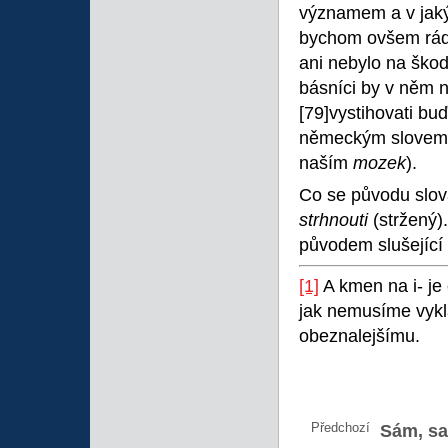
významem a v jakýc
bychom ovšem rádi 
ani nebylo na škod
básníci by v něm n
[79]vystihovati bu
německým slovem »
naším
mozek
).
Co se původu slo
strhnouti
(stržený)
původem slušející 
[1]
A kmen na i- je
jak nemusíme vyklá
obeznalejšímu.
Předchozí
Sám, s