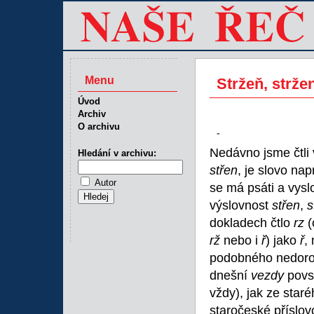
Menu
Stržeň, strže
Úvod
Archiv
O archivu
-
Nedávno jsme čtli 
Hledání v archivu:
střen
, je slovo na
Autor
se má psáti a vysl
výslovnost
střen
,
s
dokladech čtlo
rz
(
rž
nebo i
ř
) jako
ř
,
podobného nedorozu
dnešní
vezdy
povs
vždy), jak ze staréh
staročeské příslo