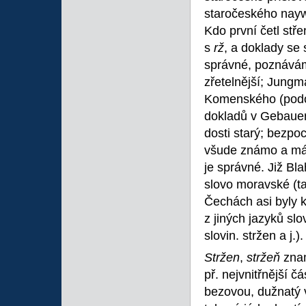
staročeského naywi
Kdo první četl stř
s
rž
, a doklady se
správné, poznáváme
zřetelnější; Jung
Komenského (podob
dokladů v Gebauero
dosti starý; bezpoc
všude známo a má
je správné. Již B
slovo moravské (ta
Čechách asi byly k
z jiných jazyků slo
slovin. stržen a j.).
Stržen
,
stržeň
znam
př. nejvnitřnější 
bezovou, dužnatý v