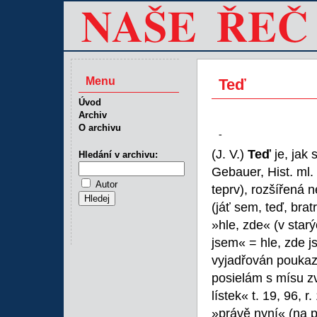
Menu
Teď
Úvod
Archiv
O archivu
-
(J. V.)
Teď
je, jak 
Hledání v archivu:
Gebauer, Hist. ml. 
Autor
teprv), rozšířená 
(jáť sem, teď, brat
»hle, zde« (v starý
jsem« = hle, zde j
vyjadřován poukaz 
posielám s mísu zv
lístek« t. 19, 96, 
»právě nyní« (na př.