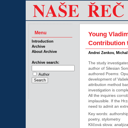
Menu
Young Vladim
Introduction
Contribution 
Archive
About Archive
Andrei Zenkov, Michal
Archive search:
The study investigates
author of Silesian S
authored Poems: Opus 
Author
development of Vašek’s
attribution method ba
investigation is com
All the inquiries corr
implausible. If the Hr
need to admit an extr
Key words: authorshi
poetry, stylometry
Klíčová slova: analýz