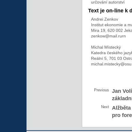
určování autorství
Text je on-line k 
Andrei Zenkov
Institut ekonomie a m
Mira 19, 620 002 Jek
zenkow@mail.rurn
Michal Místecký
Katedra českého jaz
Reální 5, 701 03 Ost
michal.mistecky@osu
Previous
Jan Vol
základn
Next
Alžběta
pro fore