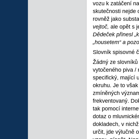
vozu k zatáčení na
skutečnosti nejde o
rovněž jako subst
vejtoč,
ale opět s
Dědeček přinesl „k
„housetem“ a pozor
Slovník spisovné č
Žádný ze slovníků
vytočeného piva / 
specifický, majíc
okruhu. Je to vša
zmíněných významů
frekventovaný. Do
tak pomocí intern
dotaz o mluvnické
dokladech, v nich
určit, jde výlučně 