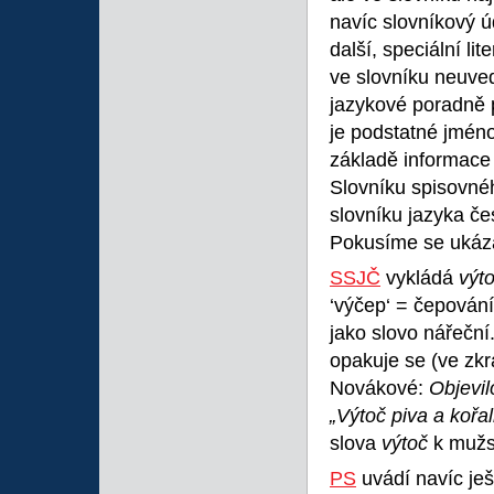
navíc slovníkový ú
další, speciální l
ve slovníku neuve
jazykové poradně 
je podstatné jméno
základě informace 
Slovníku spisovné
slovníku jazyka č
Pokusíme se ukáza
SSJČ
vykládá
výt
‘výčep‘ = čepování,
jako slovo nářeční
opakuje se (ve zkr
Novákové:
Objevil
„Výtoč piva a kořa
slova
výtoč
k mužs
PS
uvádí navíc ješ