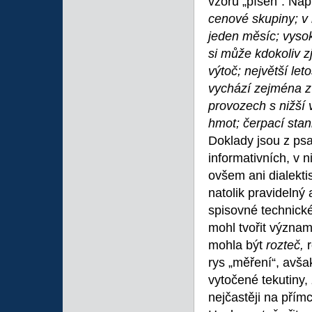
vzoru „píseň“. Nap
cenové skupiny; v 
jeden měsíc; vyso
si může kdokoliv zj
výtoč; největší let
vychází zejména z 
provozech s nižší 
hmot; čerpací stani
Doklady jsou z ps
informativních, v 
ovšem ani dialekt
natolik pravidelný
spisovné technick
mohl tvořit význam
mohla být
rozteč,
rys „měření“, avša
vytočené tekutiny,
nejčastěji na přím