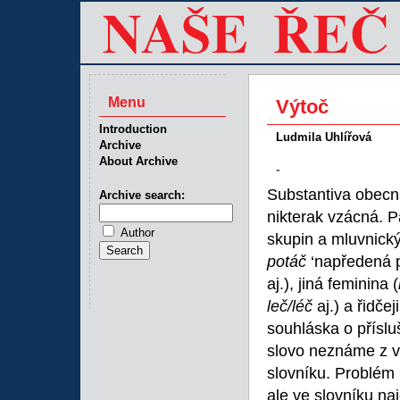
Menu
Výtoč
Introduction
Ludmila Uhlířová
Archive
About Archive
-
Substantiva obecn
Archive search:
nikterak vzácná. P
Author
skupin a mluvnick
potáč
‘napředená p
aj.), jiná feminina (
leč/léč
aj.) a řidče
souhláska o přísl
slovo neznáme z v
slovníku. Problém 
ale ve slovníku naj