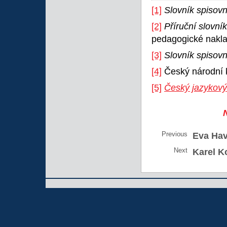
[1]
Slovník spisov
[2]
Příruční slovní
pedagogické nakla
[3]
Slovník spisovn
[4]
Český národní 
[5]
Český jazykový
Previous
Eva Hav
Next
Karel K