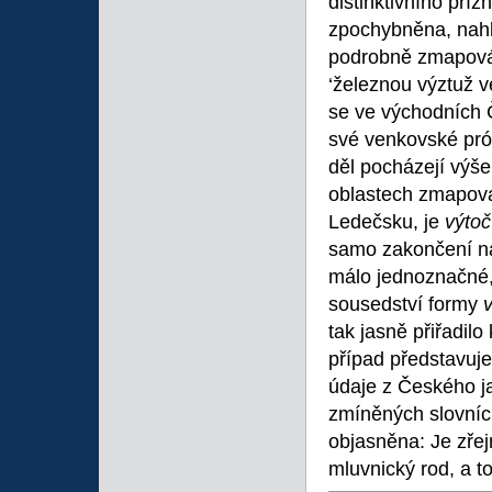
distinktivního pří
zpochybněna, nahl
podrobně zmapov
‘železnou výztuž v
se ve východních Č
své venkovské próz
děl pocházejí výš
oblastech zmapova
Ledečsku, je
výto
samo zakončení 
málo jednoznačné, 
sousedství formy
tak jasně přiřadil
případ představuje
údaje z Českého ja
zmíněných slovnící
objasněna: Je zře
mluvnický rod, a t