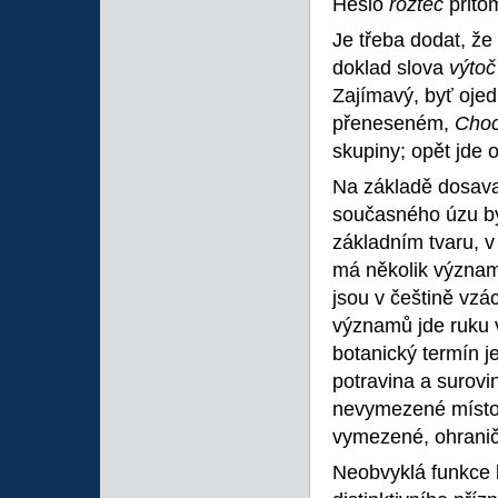
Heslo
rozteč
přito
Je třeba dodat, že
doklad slova
výtoč
Zajímavý, byť ojed
přeneseném,
Choc
skupiny; opět jde 
Na základě dosava
současného úzu by
základním tvaru, v
má několik význam
jsou v češtině vzá
významů jde ruku v
botanický termín 
potravina a surovi
nevymezené místo‘
vymezené, ohrani
Neobvyklá funkce 