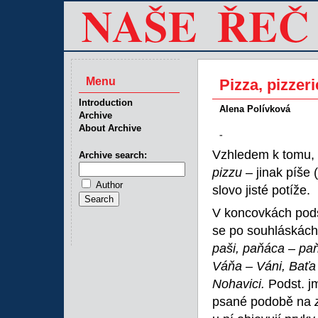
Menu
Pizza, pizzeri
Introduction
Alena Polívková
Archive
About Archive
-
Vzhledem k tomu, ž
Archive search:
pizzu
– jinak píše (
Author
slovo jisté potíže.
V koncovkách pods
se po souhláskách
paši, paňáca – paň
Váňa – Váni, Bať
Nohavici.
Podst. 
psané podobě na