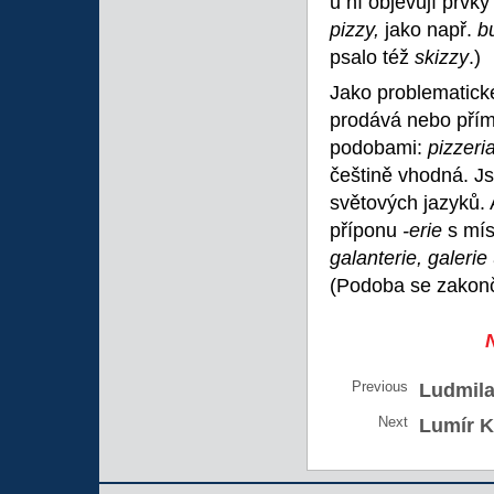
u ní objevují prvky
pizzy,
jako např.
b
psalo též
skizzy
.)
Jako problematick
prodává nebo pří
podobami:
pizzeri
češtině vhodná. Js
světových jazyků.
příponu
-erie
s mí
galanterie, galerie
(Podoba se zako
Previous
Ludmila
Next
Lumír K