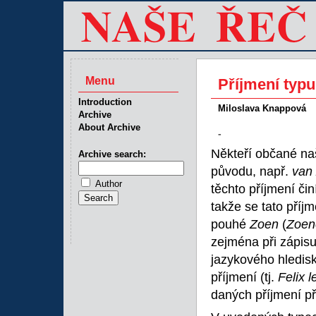
Menu
Příjmení typ
Introduction
Miloslava Knappová
Archive
About Archive
-
Někteří občané naš
Archive search:
původu, např.
van 
Author
těchto příjmení či
takže se tato příj
pouhé
Zoen
(
Zoen
zejména při zápisu
jazykového hledis
příjmení (tj.
Felix l
daných příjmení př