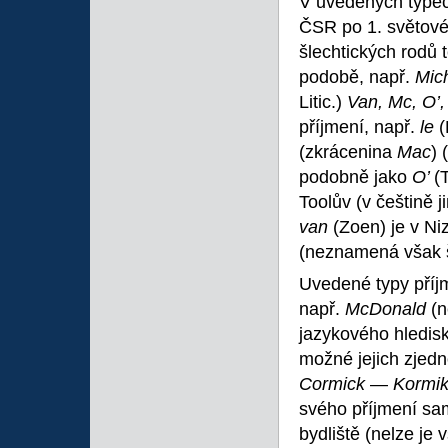
V uvedených typech 
ČSR po 1. světové
šlechtických rodů 
podobě, např.
Mic
Litic.)
Van, Mc, O
’
příjmení, např.
le
(
(zkrácenina
Mac
) 
podobně jako
O
’
(
Toolův (v češtině
van
(Zoen) je v N
(neznamená však š
Uvedené typy příjm
např.
McDonald
(
jazykového hledisk
možné jejich zjedn
Cormick
—
Kormi
svého příjmení sa
bydliště (nelze je