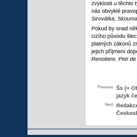
zvyklosti u těchto 
nás obvyklé pravop
Sirovátka, Skoum
Pokud by snad něk
cizího původu šlec
platných zákonů zru
jejich příjmení dopo
Renotiere, Petr de
Previous
Šs (= Ot
jazyk č
Next
Redakc
Českosl