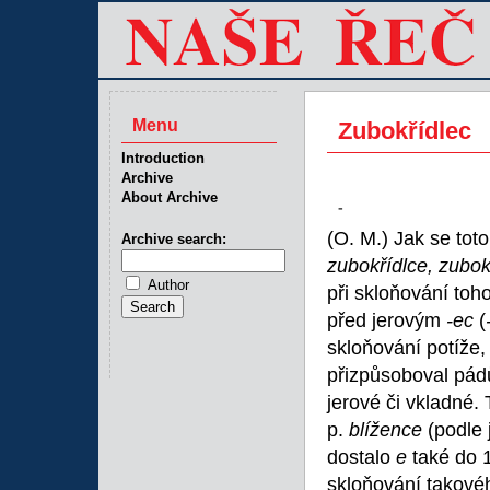
Menu
Zubokřídlec
Introduction
Archive
About Archive
-
(O. M.) Jak se to
Archive search:
zubokřídlce, zubo
Author
při skloňování toh
před jerovým
-ec
(
skloňování potíže,
přizpůsoboval pád
jerové či vkladné.
p.
blížence
(podle 
dostalo
e
také do 
skloňování takové