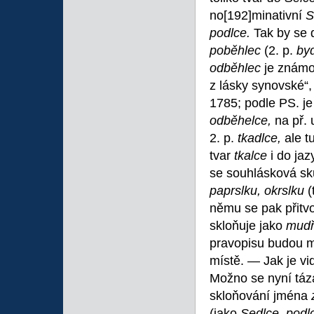
no
[192]minativní
S
podlce.
Tak by se 
poběhlec
(2. p.
by
odběhlec
je známo
z lásky synovské“, 
1785; podle PS. j
odběhelce,
na př.
2. p.
tkadlce,
ale t
tvar
tkalce
i do ja
se souhlásková sk
paprslku, okrslku
(
němu se pak přitvoř
skloňuje jako
mudř
pravopisu budou m
místě. — Jak je vi
Možno se nyní táz
skloňování jména
(jako
Sedlce, podlc