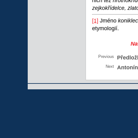
nich též
hrotnokříd
zejkokřídelce, zla
[1]
Jméno
konikle
etymologií.
Na
Previous
Předlož
Next
Antonín