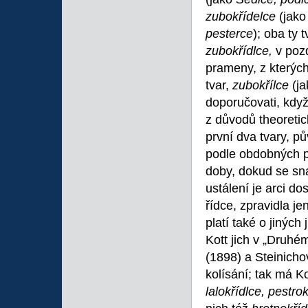
zubokřídelce
(jak
pesterce
); oba ty 
zubokřídlce,
v poz
prameny, z kterých
tvar,
zubokřílce
(j
doporučovati, kdy
z důvodů theoretic
první dva tvary, p
podle obdobných př
doby, dokud se sna
ustálení je arci d
řídce, zpravidla j
platí také o jinýc
Kott jich v „Druhé
(1898) a Steinicho
kolísání; tak má Ko
lalokřídlce, pestro