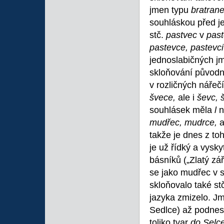
jmen typu
bratrane
souhláskou před 
stč.
pastvec
v
pas
pastevce, pastevc
jednoslabičných 
skloňování původní
v rozličných nářeč
švece,
ale i
ševc, 
souhlásek měla
l
n
mudřec, mudrce,
a
takže je dnes z t
je už řídký a vysk
básníků („Zlatý zá
se jako mudřec v s
skloňovalo také s
jazyka zmizelo. 
Sedlce) až podnes,
toliko tvar
do Selce