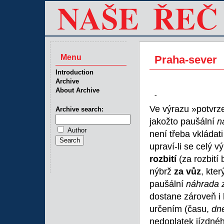
Menu
Praha-sever
Introduction
Archive
About Archive
-
Ve výrazu »potvr
Archive search:
jakožto paušální
n
Author
není třeba vkládat
upraví-li se celý 
rozbití
(za rozbití
nýbrž
za vůz
, kter
paušální
náhrada 
dostane zároveň i 
určením (času,
dne
nedoplatek jízdné