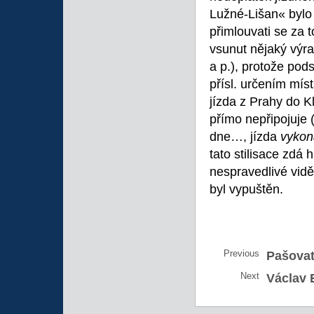
Lužné-Lišan« bylo 
přimlouvati se za 
vsunut nějaký výra
a p.), protože pod
přísl. určením míst
jízda z Prahy do Kl
přímo nepřipojuje 
dne…, jízda
vyko
tato stilisace zdá
nespravedlivé vidě
byl vypuštěn.
Previous
Pašovat
Next
Václav E