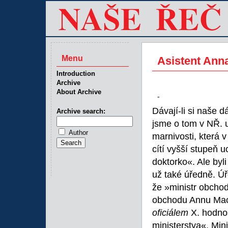
Menu
Asistent Ann
Introduction
Archive
About Archive
-
Dávají-li si naše d
Archive search:
jsme o tom v NŘ. u
Author
marnivosti, která v
cítí vyšší stupeň 
doktorko«. Ale byl
už také úředně. Úře
že »ministr obcho
obchodu Annu Mach
oficiálem
X. hodnos
ministerstva«. Min