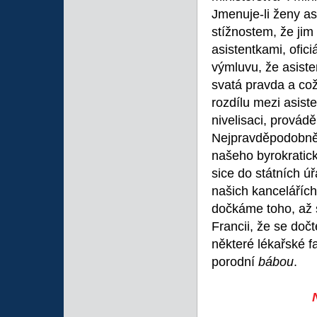
Jmenuje-li ženy as
stížnostem, že jim
asistentkami, ofic
výmluvu, že asisten
svatá pravda a což
rozdílu mezi asist
nivelisaci, provád
Nejpravděpodobnějš
našeho byrokratic
sice do státních úř
našich kanceláříc
dočkáme toho, až s
Francii, že se do
některé lékařské 
porodní
bábou
.