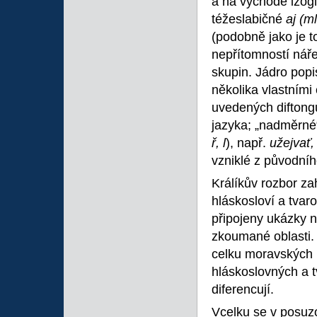
a na východě izog
téžeslabičné
aj (m
(podobně jako je t
nepřítomností nář
skupin. Jádro popis
několika vlastními 
uvedených diftong
jazyka; „nadměrné“ 
ř, l
), např.
užejvať, 
vzniklé z původní
Králíkův rozbor za
hláskosloví a tvaro
připojeny ukázky n
zkoumané oblasti.
celku moravských n
hláskoslovných a 
diferencují.
Vcelku se v posuz