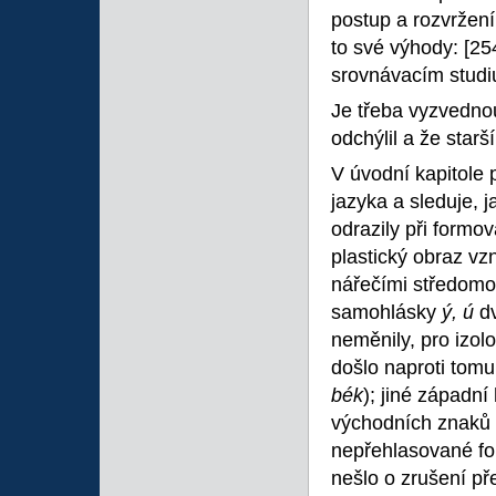
postup a rozvržení
to své výhody:
[25
srovnávacím studi
Je třeba vyzvednou
odchýlil a že starš
V úvodní kapitole 
jazyka a sleduje, j
odrazily při formo
plastický obraz vz
nářečími středomor
samohlásky
ý, ú
d
neměnily, pro izol
došlo naproti tom
bék
); jiné západn
východních znaků 
nepřehlasované fo
nešlo o zrušení př