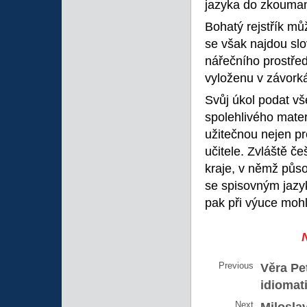
jazyka do zkouman
Bohatý rejstřík mů
se však najdou slo
nářečního prostře
vyloženu v závorká
Svůj úkol podat v
spolehlivého materi
užitečnou nejen pr
učitele. Zvláště če
kraje, v němž působ
se spisovným jazyk
pak při výuce mohl
Previous
Věra Pe
idiomat
Next