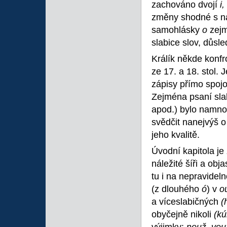
zachováno dvojí
i,
změny shodné s ná
samohlásky
o
zej
slabice slov, důsl
Králík někde konfr
ze 17. a 18. stol. 
zápisy přímo spojo
Zejména psaní sl
apod.) bylo namnoz
svědčit nanejvýš o
jeho kvalitě.
Úvodní kapitola je
náležité šíři a ob
tu i na nepravidel
(z dlouhého
ó
) v
o
a víceslabičných
(
obyčejně nikoli
(kú