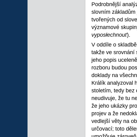
Podrobnější analýz
slovním základům j
tvořených od slove
významové skupiny
vyposłechnouť
).
V oddíle o skladbě
takže ve srovnání
jeho popis uceleně
rozboru budou post
doklady na všechny
Králík analyzoval 
stoletím, tedy bez
neudivuje, že tu n
že jeho ukázky pr
projev a že nedoklá
vedlejší věty na o
určovací; toto děl
umožňuje zároveň 