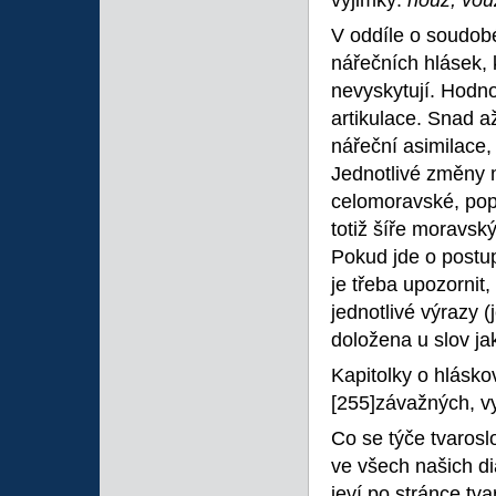
výjimky:
nouž, vou
V oddíle o soudob
nářečních hlásek,
nevyskytují. Hodno
artikulace. Snad a
nářeční asimilace,
Jednotlivé změny m
celomoravské, popř
totiž šíře moravsk
Pokud jde o postu
je třeba upozornit
jednotlivé výrazy (
doložena u slov j
Kapitolky o hlásko
[255]závažných, v
Co se týče tvarosl
ve všech našich d
jeví po stránce tv