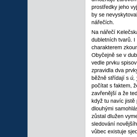
prostředky jeho vy
by se nevyskytoval
nářečích.
Na nářečí Kelečsk
dubletních tvarů. I
charakterem zkouma
Obyčejně se v dub
vedle prvku spiso
zpravidla dva prvk
běžně střídají s
ú,
počítat s faktem,
zavřenější a že t
když tu navíc jist
dlouhými samohlás
zůstal dlužen vyme
sledování novější
vůbec existuje sje