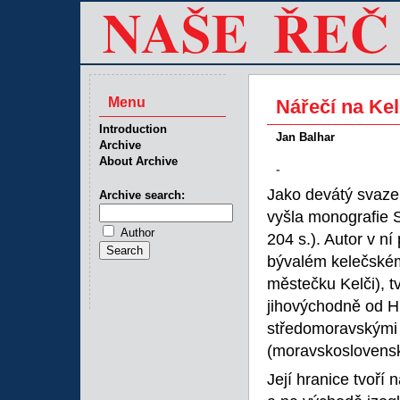
Menu
Nářečí na Ke
Introduction
Jan Balhar
Archive
About Archive
-
Jako devátý svaze
Archive search:
vyšla monografie 
Author
204 s.). Autor v n
bývalém kelečském 
městečku Kelči), t
jihovýchodně od H
středomoravskými
(moravskoslovenský
Její hranice tvoří