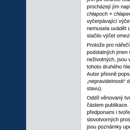
procházejí jím nap
chłapoch × chłape
vyčerpávající výče
nemusela uvádět dl
stačilo výčet omez
Protože pro nářečí
podstatných jmen m
neživotných, jsou
tohoto druhého hle
Autor přesně popsa
„nepravidelnosti“ d
stavu).
Oddíl věnovaný tv
částem publikace.
předponami i tvoře
slovotvorných pros
jsou poznámky upoz