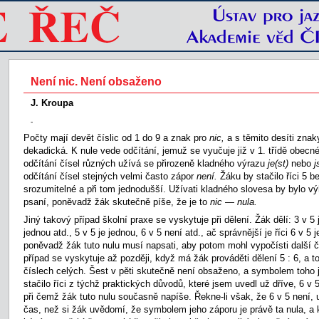
Není nic. Není obsaženo
J. Kroupa
-
Počty mají devět číslic od 1 do 9 a znak pro
nic,
a s těmito desíti zna
dekadická. K nule vede odčítání, jemuž se vyučuje již v 1. třídě obecné
odčítání čísel různých užívá se přirozeně kladného výrazu
je(st)
nebo
j
odčítání čísel stejných velmi často zápor
není.
Žáku by stačilo říci 5 be
srozumitelné a při tom jednodušší. Užívati kladného slovesa by bylo v
psaní, poněvadž žák skutečně píše, že je to
nic
—
nula.
Jiný takový případ školní praxe se vyskytuje při dělení. Žák dělí: 3 v 5 j
jednou atd., 5 v 5 je jednou, 6 v 5 není atd., ač správnější je říci 6 v 5 j
poněvadž žák tuto nulu musí napsati, aby potom mohl vypočísti další č
případ se vyskytuje až později, když má žák prováděti dělení 5 : 6, a
číslech celých. Šest v pěti skutečně není obsaženo, a symbolem toho j
stačilo říci z týchž praktických důvodů, které jsem uvedl už dříve, 6 v 5
při čemž žák tuto nulu současně napíše. Řekne-li však, že 6 v 5 není,
čas, než si žák uvědomí, že symbolem jeho záporu je právě ta nula, a k