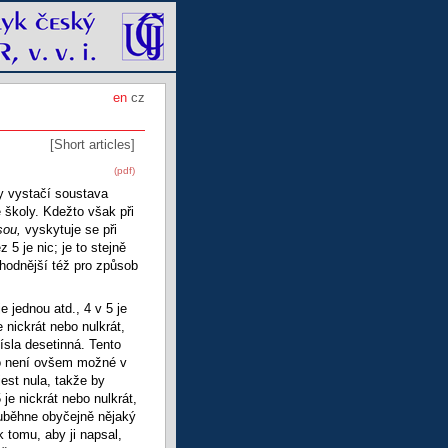
en
cz
[Short articles]
(pdf)
ky vystačí soustava
 školy. Kdežto však při
sou,
vyskytuje se při
z 5 je nic; je to stejně
ýhodnější též pro způsob
e jednou atd., 4 v 5 je
e nickrát nebo nulkrát,
ísla desetinná. Tento
 to není ovšem možné v
est nula, takže by
 je nickrát nebo nulkrát,
 uběhne obyčejně nějaký
 tomu, aby ji napsal,