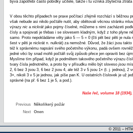
bývá zapotřebí často pobídky učitele, takže i tu vzniká zbytečná ztráta
V obou těchto případech se praxe počítací zřejmě rozchází s běžnou pr
však nebude asi nikdo počtáře nutit, aby obětovali věcnou stránku mlu
výrazy
nic
a
nickrát
jako pojmy číselné, můžeme s nimi zacházeti podle
čísly a spojovati je třebas i se slovesem kladným, když z toho plyne n
samo. Proto nepokládáme věty jako 5 — 5 = 0 (čti pět bez pěti je nula n.
šest v pěti je nickrát n. nulkrát) za nemožné. Důvod, že žáci jsou takto
též k správnému napsání svého početního výkonu, padá ovšem rovně
jedné věci by snad mohli počtáři svůj způsob přece jen opraviti bez újmy
Myslíme tím případ, když je podmětem takového početního výrazu číslo
tvary čísla jednotného, a proto by v přísudku mělo být sloveso
jsou
mí
2, 6 bez 3 jsou 3, 6 bez 2 jsou 4, ale též 3 v 5 jsou 1× (t. j. jednou), 2 
3×, nikoli 3 v 5 je jednou, jak píše pan K. U ostatních číslovek je už je
správné (na př. 6 bez 1 je 5, a pod.).
Naše řeč, volume 18 (1934),
Previous
Několikerý požár
Next
Onen
© 2011 – HTM