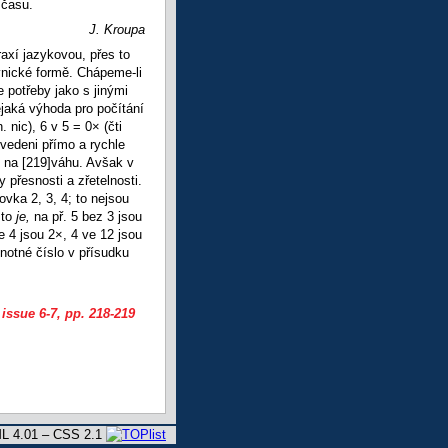
 času.
J. Kroupa
axí jazykovou, přes to
vnické formě. Chápeme-li
 potřeby jako s jinými
ějaká výhoda pro počítání
 nic), 6 v 5 = 0× (čti
 vedeni přímo a rychle
ž na
[219]váhu. Avšak v
 přesnosti a zřetelnosti.
vka 2, 3, 4; to nejsou
sto
je,
na př. 5 bez 3 jsou
ve 4 jsou 2×, 4 ve 12 jsou
dnotné číslo v přísudku
 issue 6-7
, pp. 218-219
L 4.01 – CSS 2.1